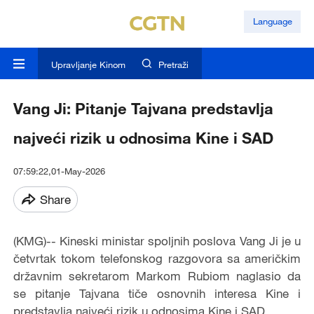
Language
Upravljanje Kinom
Pretraži
Vang Ji: Pitanje Tajvana predstavlja
najveći rizik u odnosima Kine i SAD
07:59:22,01-May-2026
Share
(KMG)-- Kineski ministar spoljnih poslova Vang Ji je u
četvrtak tokom telefonskog razgovora sa američkim
državnim sekretarom Markom Rubiom naglasio da
se pitanje Tajvana tiče osnovnih interesa Kine i
predstavlja najveći rizik u odnosima Kine i SAD.