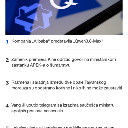
1
Kompanja „Alibaba“ predstavila „Qwen3.8-Max“
2
Zamenik premijera Kine održao govor na ministarskom
sastanku APEK-a o šumarstvu
3
Razmena i saradnja između dve obale Tajvanskog
moreuza su obostrano korisne i niko ih ne može zaustaviti
4
Vang Ji uputio telegram sa izrazima saučešća ministru
spoljnih poslova Venecuele
Lokalna vlada u Hongkongu proširila ponudu za otkup