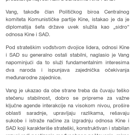
Vang, takođe član Političkog biroa Centralnog
komiteta Komunističke partije Kine, istakao je da je
diplomatija šefa države uvek služila kao „sidro“
odnosa Kine i SAD.
Pod strateškim vođstvom dvojice lidera, odnosi Kine
i SAD su generalno ostali stabilni, naglasio je Vang
napominjući da to služi fundamentalnim interesima
dva naroda i ispunjava zajednička očekivanja
međunarodne zajednice.
Vang je ukazao da obe strane treba da čuvaju teško
stečenu stabilnost, dobro se pripreme za važne
ključne agende interakcije na visokom nivou, prošire
oblasti saradnje, upravljaju razlikama, rešavaju
sukobe i istraže načine za izgradnju odnosa Kine i
SAD koji karakteriše strateški, konstruktivan i stabilan