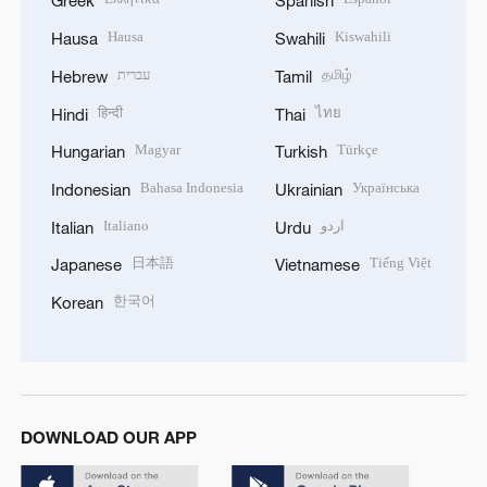
Greek
Spanish
Hausa
Kiswahili
Hausa
Swahili
עברית
தமிழ்
Hebrew
Tamil
हिन्दी
ไทย
Hindi
Thai
Magyar
Türkçe
Hungarian
Turkish
Bahasa Indonesia
Українська
Indonesian
Ukrainian
Italiano
اردو
Italian
Urdu
日本語
Tiếng Việt
Japanese
Vietnamese
한국어
Korean
DOWNLOAD OUR APP