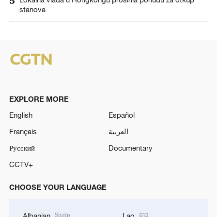
5
stanova
EXPLORE MORE
English
Español
Français
العربية
Русский
Documentary
CCTV+
CHOOSE YOUR LANGUAGE
Shqip
ລາວ
Albanian
Lao