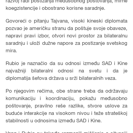
razvoj radi postizanja međusobnog poštovanja, mirne
koegzistencije i obostrano korisne saradnje.
Govoreći o pitanju Tajvana, visoki kineski diplomata
pozvao je američku stranu da poštuje svoje obaveze,
napravi pravi izbor, otvori novi prostor za bilateralnu
saradnju i uloži dužne napore za postizanje svetskog
mira.
Rubio je naznačio da su odnosi između SAD i Kine
najvažniji bilateralni odnosi na svetu i da je
diplomatija šefova država u srži bilateralnih veza.
Po njegovim rečima, obe strane treba da održavaju
komunikaciju i koordinaciju, pokažu međusobno
poštovanje, pravilno reše razlike, stvore uslove za
buduće interakcije na visokom nivou i teže strateškoj
stabilnosti u odnosima između SAD i Kine.