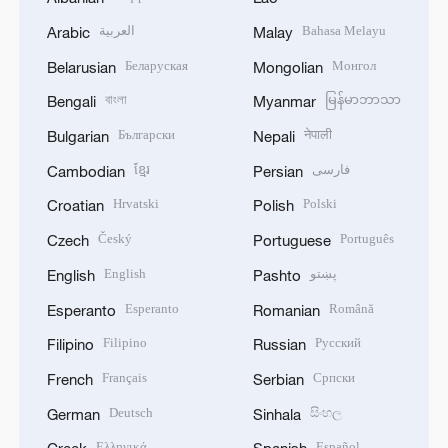
العربية
Bahasa Melayu
Arabic
Malay
Беларуская
Монгол
Belarusian
Mongolian
বাংলা
မြန်မာဘာသာ
Bengali
Myanmar
Български
नेपाली
Bulgarian
Nepali
ខ្មែរ
فارسی
Cambodian
Persian
Hrvatski
Polski
Croatian
Polish
Český
Português
Czech
Portuguese
English
پښتو
English
Pashto
Esperanto
Română
Esperanto
Romanian
Filipino
Русский
Filipino
Russian
Français
Српски
French
Serbian
Deutsch
සිංහල
German
Sinhala
Ελληνικά
Español