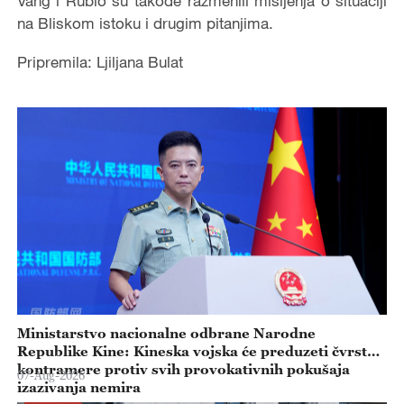
Vang i Rubio su takođe razmenili mišljenja o situaciji
na Bliskom istoku i drugim pitanjima.
Pripremila: Ljiljana Bulat
Ministarstvo nacionalne odbrane Narodne
Republike Kine: Kineska vojska će preduzeti čvrste
kontramere protiv svih provokativnih pokušaja
07-Aug-2026
izazivanja nemira