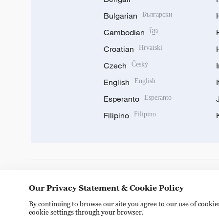
Bulgarian
Български
Cambodian
ខ្មែរ
Croatian
Hrvatski
Czech
Český
English
English
Esperanto
Esperanto
Filipino
Filipino
DOWNLOAD OUR APP
Our Privacy Statement & Cookie Policy
By continuing to browse our site you agree to our use of cooki
cookie settings through your browser.