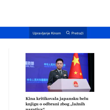
Upravljanje Kinom
Pretraži
Kina kritikovala japansku belu
knjigu o odbrani zbog „lažnih
narativa“