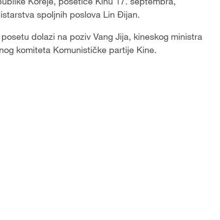
ublike Koreje, posetiće Kinu 17. septembra,
starstva spoljnih poslova Lin Đijan.
 posetu dolazi na poziv Vang Jija, kineskog ministra
lnog komiteta Komunističke partije Kine.