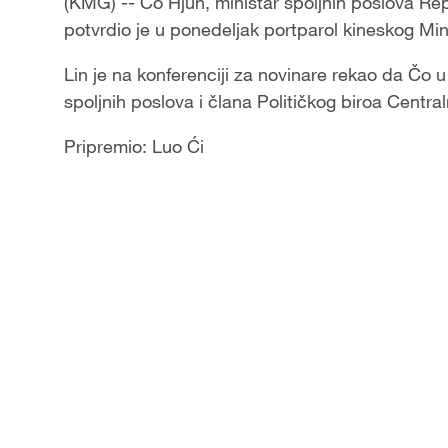
(KMG) -- Čo Hjun, ministar spoljnih poslova Rep
potvrdio je u ponedeljak portparol kineskog Mini
Lin je na konferenciji za novinare rekao da Čo u
spoljnih poslova i člana Političkog biroa Centra
Pripremio: Luo Ći