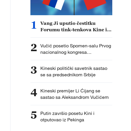
1
Vang Ji uputio čestitku
Forumu tink-tenkova Kine i
Rusije na visikom nivou
2
Vučić posetio Spomen-salu Prvog
nacionalnog kongresa
Komunističke partije Kine
3
Kineski politički savetnik sastao
se sa predsednikom Srbije
4
Kineski premijer Li Ćijang se
sastao sa Aleksandrom Vučićem
5
Putin završio posetu Kini i
otputovao iz Pekinga