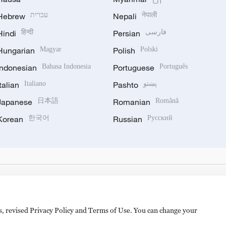
Hebrew
עברית
Nepali
नेपाली
Hindi
हिन्दी
Persian
فارسی
Hungarian
Magyar
Polish
Polski
Indonesian
Bahasa Indonesia
Portuguese
Português
Italian
Italiano
Pashto
پښتو
Japanese
日本語
Romanian
Română
Korean
한국어
Russian
Русский
es, revised Privacy Policy and Terms of Use. You can change your