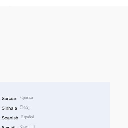
Serbian
Српски
Sinhala
සිංහල
Spanish
Español
Swahili
Kiswahili