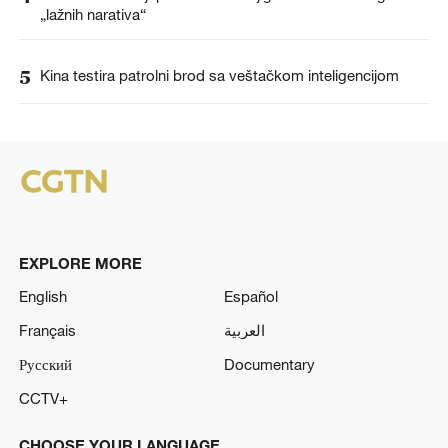
„lažnih narativa“
5
Kina testira patrolni brod sa veštačkom inteligencijom
EXPLORE MORE
English
Español
Français
العربية
Русский
Documentary
CCTV+
CHOOSE YOUR LANGUAGE