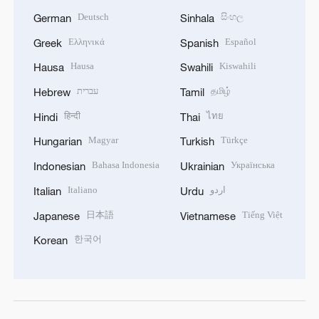
Deutsch
සිංහල
German
Sinhala
Ελληνικά
Español
Greek
Spanish
Hausa
Kiswahili
Hausa
Swahili
עברית
தமிழ்
Hebrew
Tamil
हिन्दी
ไทย
Hindi
Thai
Magyar
Türkçe
Hungarian
Turkish
Bahasa Indonesia
Українська
Indonesian
Ukrainian
Italiano
اردو
Italian
Urdu
日本語
Tiếng Việt
Japanese
Vietnamese
한국어
Korean