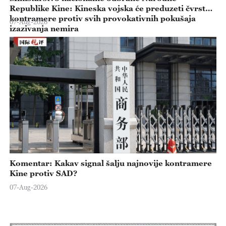
Republike Kine: Kineska vojska će preduzeti čvrste
kontramere protiv svih provokativnih pokušaja
07-Aug-2026
izazivanja nemira
Komentar: Kakav signal šalju najnovije kontramere
Kine protiv SAD?
07-Aug-2026