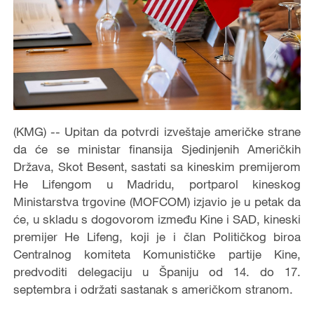
(KMG) -- Upitan da potvrdi izveštaje američke strane
da će se ministar finansija Sjedinjenih Američkih
Država, Skot Besent, sastati sa kineskim premijerom
He Lifengom u Madridu, portparol kineskog
Ministarstva trgovine (MOFCOM) izjavio je u petak da
će, u skladu s dogovorom između Kine i SAD, kineski
premijer He Lifeng, koji je i član Političkog biroa
Centralnog komiteta Komunističke partije Kine,
predvoditi delegaciju u Španiju od 14. do 17.
septembra i održati sastanak s američkom stranom.