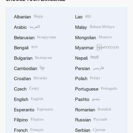
Shqip
ລາວ
Albanian
Lao
العربية
Bahasa Melayu
Arabic
Malay
Беларуская
Монгол
Belarusian
Mongolian
বাংলা
မြန်မာဘာသာ
Bengali
Myanmar
Български
नेपाली
Bulgarian
Nepali
ខ្មែរ
فارسی
Cambodian
Persian
Hrvatski
Polski
Croatian
Polish
Český
Português
Czech
Portuguese
English
پښتو
English
Pashto
Esperanto
Română
Esperanto
Romanian
Filipino
Русский
Filipino
Russian
Français
Српски
French
Serbian