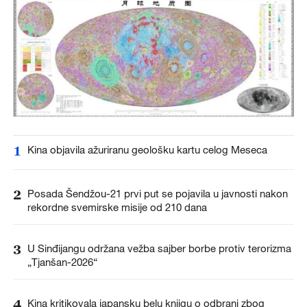
1
Kina objavila ažuriranu geološku kartu celog Meseca
2
Posada Šendžou-21 prvi put se pojavila u javnosti nakon
rekordne svemirske misije od 210 dana
3
U Sinđijangu održana vežba sajber borbe protiv terorizma
„Tjanšan-2026“
4
Kina kritikovala japansku belu knjigu o odbrani zbog