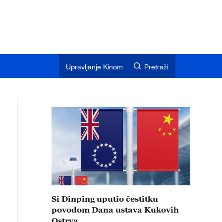
Upravljanje Kinom
Pretraži
Si Đinping uputio čestitku
povodom Dana ustava Kukovih
Ostrva