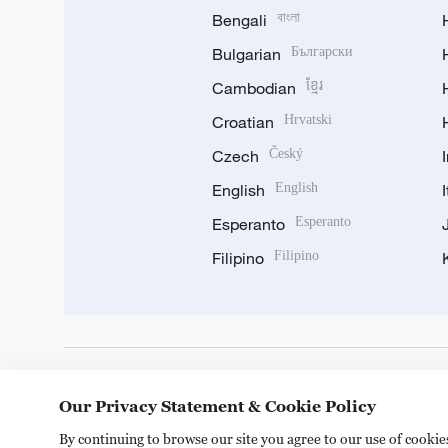
Bengali
বাংলা
Bulgarian
Български
Cambodian
ខ្មែរ
Croatian
Hrvatski
Czech
Český
English
English
Esperanto
Esperanto
Filipino
Filipino
DOWNLOAD OUR APP
Our Privacy Statement & Cookie Policy
By continuing to browse our site you agree to our use of cooki