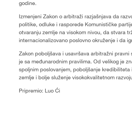
godine.
Izmenjeni Zakon o arbitraži razjašnjava da razvoj
politike, odluke i rasporede Komunističke partij
otvaranju zemlje na visokom nivou, da stvara tr
internacionalizovano poslovno okruženje i da i
Zakon poboljšava i usavršava arbitražni pravni 
je sa međunarodnim pravilima. Od velikog je zn
spoljnim poslovanjem, poboljšanje kredibilitet
zemlje i bolje služenje visokokvalitetnom razvo
Pripremio: Luo Ći