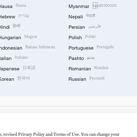
Hausa
Hausa
Myanmar
မြန်မာဘာသာ
Hebrew
עברית
Nepali
नेपाली
Hindi
हिन्दी
Persian
فارسی
Hungarian
Magyar
Polish
Polski
Indonesian
Bahasa Indonesia
Portuguese
Português
Italian
Italiano
Pashto
پښتو
Japanese
日本語
Romanian
Română
Korean
한국어
Russian
Русский
es, revised Privacy Policy and Terms of Use. You can change your