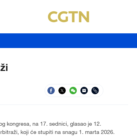
ži
g kongresa, na 17. sednici, glasao je 12.
traži, koji će stupiti na snagu 1. marta 2026.