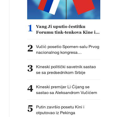
1
Vang Ji uputio čestitku
Forumu tink-tenkova Kine i
Rusije na visikom nivou
2
Vučić posetio Spomen-salu Prvog
nacionalnog kongresa
Komunističke partije Kine
3
Kineski politički savetnik sastao
se sa predsednikom Srbije
4
Kineski premijer Li Ćijang se
sastao sa Aleksandrom Vučićem
5
Putin završio posetu Kini i
otputovao iz Pekinga