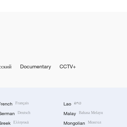
сский
Documentary
CCTV+
French
Français
Lao
ລາວ
German
Deutsch
Malay
Bahasa Melayu
Greek
Ελληνικά
Mongolian
Монгол