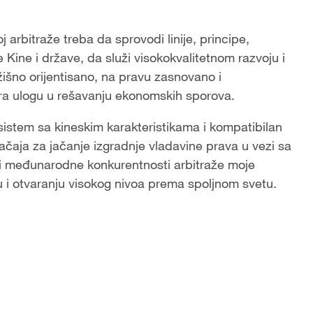
 arbitraže treba da sprovodi linije, principe,
e Kine i države, da služi visokokvalitetnom razvoju i
žišno orijentisano, na pravu zasnovano i
gra ulogu u rešavanju ekonomskih sporova.
sistem sa kineskim karakteristikama i kompatibilan
ačaja za jačanje izgradnje vladavine prava u vezi sa
a i međunarodne konkurentnosti arbitraže moje
ju i otvaranju visokog nivoa prema spoljnom svetu.