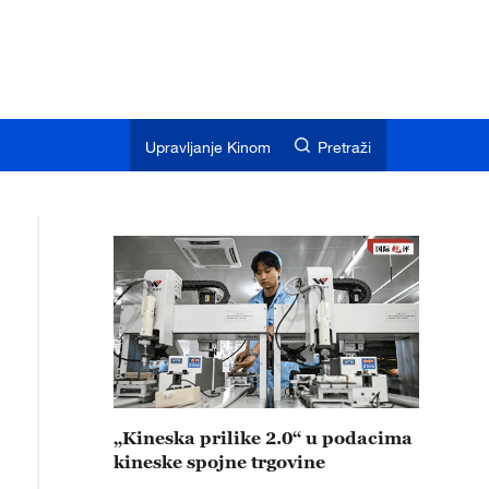
Upravljanje Kinom
Pretraži
„Kineska prilike 2.0“ u podacima
kineske spojne trgovine