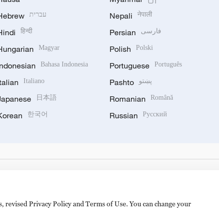
Hebrew
עברית
Nepali
नेपाली
Hindi
हिन्दी
Persian
فارسی
Hungarian
Magyar
Polish
Polski
Indonesian
Bahasa Indonesia
Portuguese
Português
Italian
Italiano
Pashto
پښتو
Japanese
日本語
Romanian
Română
Korean
한국어
Russian
Русский
es, revised Privacy Policy and Terms of Use. You can change your