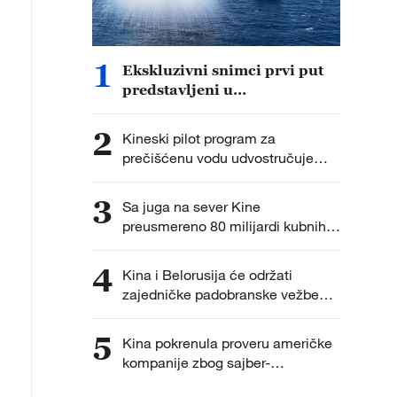
1
Ekskluzivni snimci prvi put
predstavljeni u
dokumentarcu „Put do
pobede“
2
Kineski pilot program za
prečišćenu vodu udvostručuje
potrošnju
3
Sa juga na sever Kine
preusmereno 80 milijardi kubnih
metara vode
4
Kina i Belorusija će održati
zajedničke padobranske vežbe
„Orao-2026“
5
Kina pokrenula proveru američke
kompanije zbog sajber-
bezbednosti