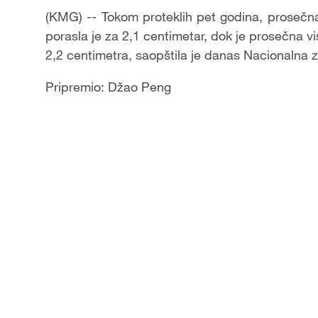
(KMG) -- Tokom proteklih pet godina, prosečna
porasla je za 2,1 centimetar, dok je prosečna v
2,2 centimetra, saopštila je danas Nacionalna 
Pripremio: Džao Peng