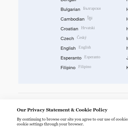
Bulgarian
Български
Cambodian
ខ្មែរ
Croatian
Hrvatski
Czech
Český
English
English
Esperanto
Esperanto
Filipino
Filipino
DOWNLOAD OUR APP
Our Privacy Statement & Cookie Policy
By continuing to browse our site you agree to our use of cooki
cookie settings through your browser.