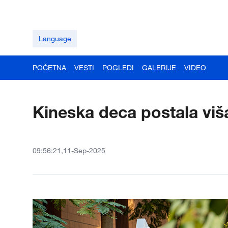
Language
POČETNA
VESTI
POGLEDI
GALERIJE
VIDEO
Kineska deca postala viš
09:56:21,11-Sep-2025