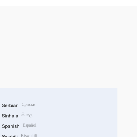
Serbian
Српски
Sinhala
සිංහල
Spanish
Español
Swahili
Kiswahili