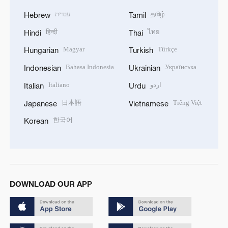
עברית
தமிழ்
Hebrew
Tamil
हिन्दी
ไทย
Hindi
Thai
Magyar
Türkçe
Hungarian
Turkish
Bahasa Indonesia
Українська
Indonesian
Ukrainian
Italiano
اردو
Italian
Urdu
日本語
Tiếng Việt
Japanese
Vietnamese
한국어
Korean
DOWNLOAD OUR APP