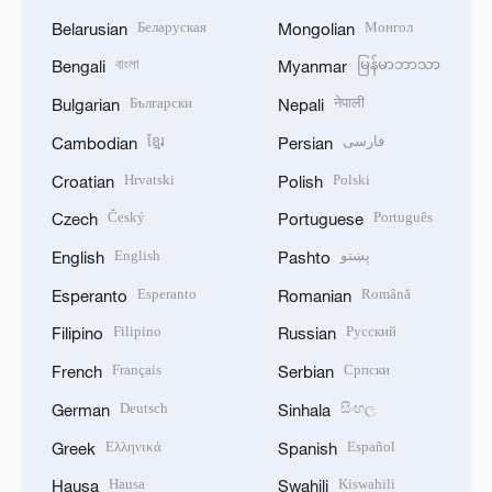
Беларуская
Монгол
Belarusian
Mongolian
বাংলা
မြန်မာဘာသာ
Bengali
Myanmar
Български
नेपाली
Bulgarian
Nepali
ខ្មែរ
فارسی
Cambodian
Persian
Hrvatski
Polski
Croatian
Polish
Český
Português
Czech
Portuguese
English
پښتو
English
Pashto
Esperanto
Română
Esperanto
Romanian
Filipino
Русский
Filipino
Russian
Français
Српски
French
Serbian
Deutsch
සිංහල
German
Sinhala
Ελληνικά
Español
Greek
Spanish
Hausa
Kiswahili
Hausa
Swahili