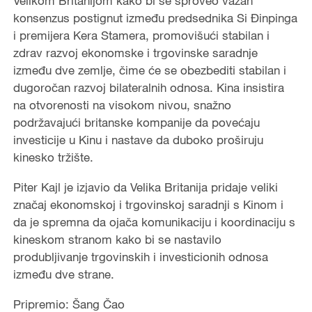
Velikom Britanijom kako bi se sproveo važan
konsenzus postignut između predsednika Si Đinpinga
i premijera Kera Stamera, promovišući stabilan i
zdrav razvoj ekonomske i trgovinske saradnje
između dve zemlje, čime će se obezbediti stabilan i
dugoročan razvoj bilateralnih odnosa. Kina insistira
na otvorenosti na visokom nivou, snažno
podržavajući britanske kompanije da povećaju
investicije u Kinu i nastave da duboko proširuju
kinesko tržište.
Piter Kajl je izjavio da Velika Britanija pridaje veliki
značaj ekonomskoj i trgovinskoj saradnji s Kinom i
da je spremna da ojača komunikaciju i koordinaciju s
kineskom stranom kako bi se nastavilo
produbljivanje trgovinskih i investicionih odnosa
između dve strane.
Pripremio: Šang Čao