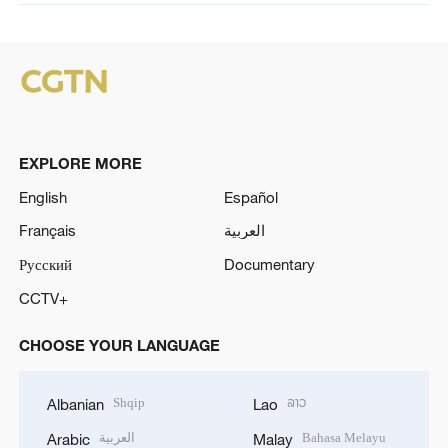
EXPLORE MORE
English
Español
Français
العربية
Русский
Documentary
CCTV+
CHOOSE YOUR LANGUAGE
Shqip
ລາວ
Albanian
Lao
العربية
Bahasa Melayu
Arabic
Malay