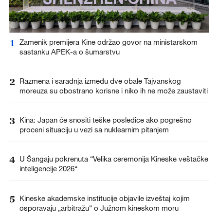
1
Zamenik premijera Kine održao govor na ministarskom
sastanku APEK-a o šumarstvu
2
Razmena i saradnja između dve obale Tajvanskog
moreuza su obostrano korisne i niko ih ne može zaustaviti
3
Kina: Japan će snositi teške posledice ako pogrešno
proceni situaciju u vezi sa nuklearnim pitanjem
4
U Šangaju pokrenuta “Velika ceremonija Kineske veštačke
inteligencije 2026“
5
Kineske akademske institucije objavile izveštaj kojim
osporavaju „arbitražu“ o Južnom kineskom moru