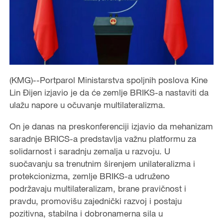
(KMG)--Portparol Ministarstva spoljnih poslova Kine
Lin Đijen izjavio je da će zemlje BRIKS-a nastaviti da
ulažu napore u očuvanje multilateralizma.
On je danas na preskonferenciji izjavio da mehanizam
saradnje BRICS-a predstavlja važnu platformu za
solidarnost i saradnju zemalja u razvoju. U
suočavanju sa trenutnim širenjem unilateralizma i
protekcionizma, zemlje BRIKS-a udruženo
podržavaju multilateralizam, brane pravičnost i
pravdu, promovišu zajednički razvoj i postaju
pozitivna, stabilna i dobronamerna sila u