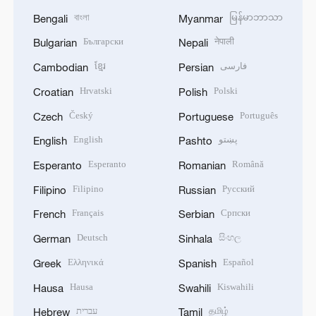
বাংলা
မြန်မာဘာသာ
Bengali
Myanmar
Български
नेपाली
Bulgarian
Nepali
ខ្មែរ
فارسی
Cambodian
Persian
Hrvatski
Polski
Croatian
Polish
Český
Português
Czech
Portuguese
English
پښتو
English
Pashto
Esperanto
Română
Esperanto
Romanian
Filipino
Русский
Filipino
Russian
Français
Српски
French
Serbian
Deutsch
සිංහල
German
Sinhala
Ελληνικά
Español
Greek
Spanish
Hausa
Kiswahili
Hausa
Swahili
עברית
தமிழ்
Hebrew
Tamil