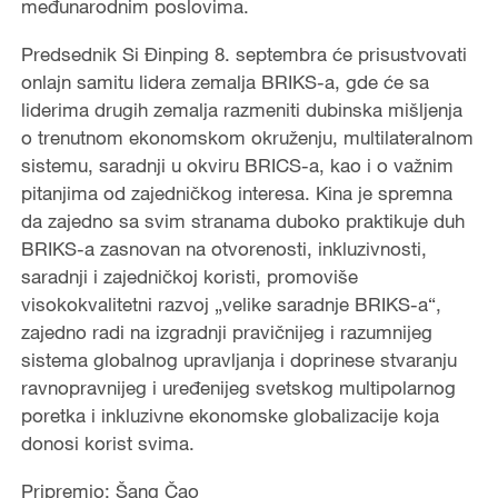
međunarodnim poslovima.
Predsednik Si Đinping 8. septembra će prisustvovati
onlajn samitu lidera zemalja BRIKS-a, gde će sa
liderima drugih zemalja razmeniti dubinska mišljenja
o trenutnom ekonomskom okruženju, multilateralnom
sistemu, saradnji u okviru BRICS-a, kao i o važnim
pitanjima od zajedničkog interesa. Kina je spremna
da zajedno sa svim stranama duboko praktikuje duh
BRIKS-a zasnovan na otvorenosti, inkluzivnosti,
saradnji i zajedničkoj koristi, promoviše
visokokvalitetni razvoj „velike saradnje BRIKS-a“,
zajedno radi na izgradnji pravičnijeg i razumnijeg
sistema globalnog upravljanja i doprinese stvaranju
ravnopravnijeg i uređenijeg svetskog multipolarnog
poretka i inkluzivne ekonomske globalizacije koja
donosi korist svima.
Pripremio: Šang Čao