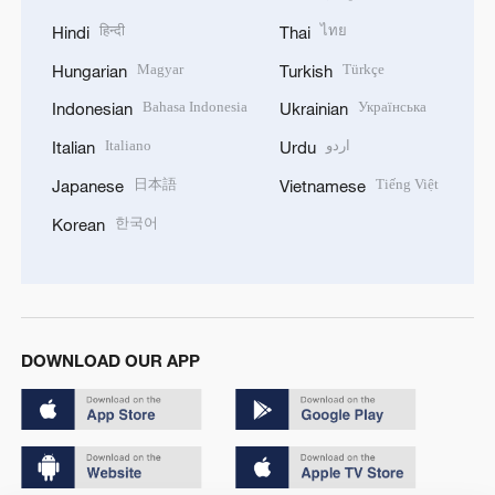
हिन्दी
ไทย
Hindi
Thai
Magyar
Türkçe
Hungarian
Turkish
Bahasa Indonesia
Українська
Indonesian
Ukrainian
Italiano
اردو
Italian
Urdu
日本語
Tiếng Việt
Japanese
Vietnamese
한국어
Korean
DOWNLOAD OUR APP