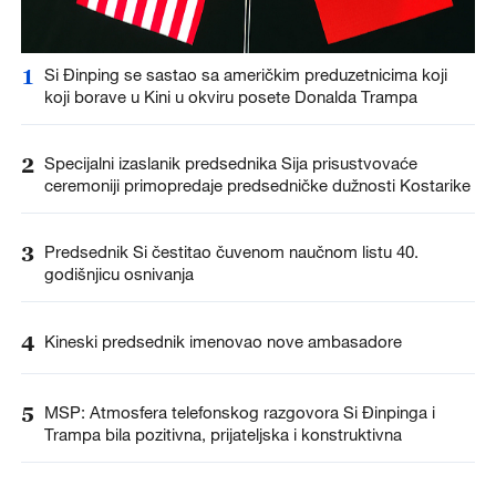
1
Si Đinping se sastao sa američkim preduzetnicima koji
koji borave u Kini u okviru posete Donalda Trampa
2
Specijalni izaslanik predsednika Sija prisustvovaće
ceremoniji primopredaje predsedničke dužnosti Kostarike
3
Predsednik Si čestitao čuvenom naučnom listu 40.
godišnjicu osnivanja
4
Kineski predsednik imenovao nove ambasadore
5
MSP: Atmosfera telefonskog razgovora Si Đinpinga i
Trampa bila pozitivna, prijateljska i konstruktivna