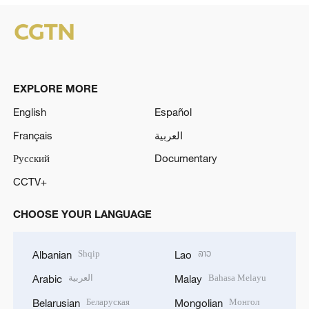
EXPLORE MORE
English
Español
Français
العربية
Русский
Documentary
CCTV+
CHOOSE YOUR LANGUAGE
Shqip
ລາວ
Albanian
Lao
العربية
Bahasa Melayu
Arabic
Malay
Беларуская
Монгол
Belarusian
Mongolian