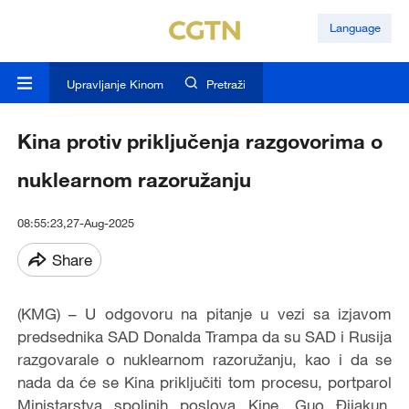
Language
Upravljanje Kinom
Pretraži
Kina protiv priključenja razgovorima o
nuklearnom razoružanju
08:55:23,27-Aug-2025
Share
(KMG) – U odgovoru na pitanje u vezi sa izjavom
predsednika SAD Donalda Trampa da su SAD i Rusija
razgovarale o nuklearnom razoružanju, kao i da se
nada da će se Kina priključiti tom procesu, portparol
Ministarstva spoljnih poslova Kine, Guo Đijakun,