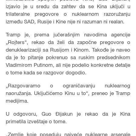
izjavio je u sredu da zahtev da se Kina uključi u
trilateralne pregovore o nuklearnom razoružanju
između SAD, Rusije i Kine nije ni razuman ni realan.
Tramp je, prema jučerašnjim navodima agencije
„Rojters“, rekao da želi da započne pregovore o
denuklearizaciji sa Rusijom i Kinom. Takođe je naveo
da je to pitanje pokrenuo sa ruskim predsednikom
Vladimirom Putinom, ali nije podelio konkretne detalje
o tome kada se razgovor dogodio.
„Razgovaramo o ograničavanju nuklearnog
naoružanja. Uključićemo Kinu u to“, preneo je Tramp
medijima.
U odgovoru, Guo Đijakun je rekao da je Kina
primetila izveštaje o tome.
„Zemlje koje poseduju najveće nuklearne arsenale