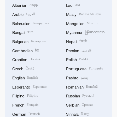
Shqip
ລາວ
Albanian
Lao
العربية
Bahasa Melayu
Arabic
Malay
Беларуская
Монгол
Belarusian
Mongolian
বাংলা
မြန်မာဘာသာ
Bengali
Myanmar
Български
नेपाली
Bulgarian
Nepali
ខ្មែរ
فارسی
Cambodian
Persian
Hrvatski
Polski
Croatian
Polish
Český
Português
Czech
Portuguese
English
پښتو
English
Pashto
Esperanto
Română
Esperanto
Romanian
Filipino
Русский
Filipino
Russian
Français
Српски
French
Serbian
Deutsch
සිංහල
German
Sinhala