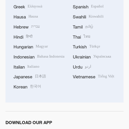
Ελληνικά
Español
Greek
Spanish
Hausa
Kiswahili
Hausa
Swahili
עברית
தமிழ்
Hebrew
Tamil
हिन्दी
ไทย
Hindi
Thai
Magyar
Türkçe
Hungarian
Turkish
Bahasa Indonesia
Українська
Indonesian
Ukrainian
Italiano
اردو
Italian
Urdu
日本語
Tiếng Việt
Japanese
Vietnamese
한국어
Korean
DOWNLOAD OUR APP