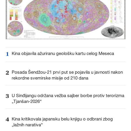
1
Kina objavila ažuriranu geološku kartu celog Meseca
2
Posada Šendžou-21 prvi put se pojavila u javnosti nakon
rekordne svemirske misije od 210 dana
3
U Sinđijangu održana vežba sajber borbe protiv terorizma
„Tjanšan-2026“
4
Kina kritikovala japansku belu knjigu o odbrani zbog
„lažnih narativa“