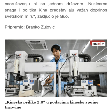
naoružavanju ni sa jednom državom. Nuklearna
snaga i politika Kine predstavljaju važan doprinos
svetskom miru“, zaključio je Guo.
Pripremio: Branko Žujović
„Kineska prilike 2.0“ u podacima kineske spojne
trgovine