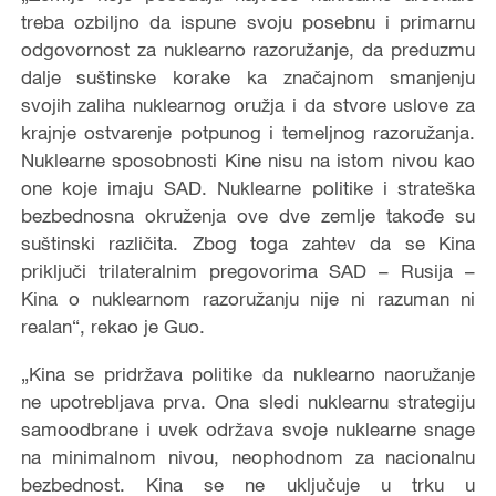
treba ozbiljno da ispune svoju posebnu i primarnu
odgovornost za nuklearno razoružanje, da preduzmu
dalje suštinske korake ka značajnom smanjenju
svojih zaliha nuklearnog oružja i da stvore uslove za
krajnje ostvarenje potpunog i temeljnog razoružanja.
Nuklearne sposobnosti Kine nisu na istom nivou kao
one koje imaju SAD. Nuklearne politike i strateška
bezbednosna okruženja ove dve zemlje takođe su
suštinski različita. Zbog toga zahtev da se Kina
priključi trilateralnim pregovorima SAD – Rusija –
Kina o nuklearnom razoružanju nije ni razuman ni
realan“, rekao je Guo.
„Kina se pridržava politike da nuklearno naoružanje
ne upotrebljava prva. Ona sledi nuklearnu strategiju
samoodbrane i uvek održava svoje nuklearne snage
na minimalnom nivou, neophodnom za nacionalnu
bezbednost. Kina se ne uključuje u trku u