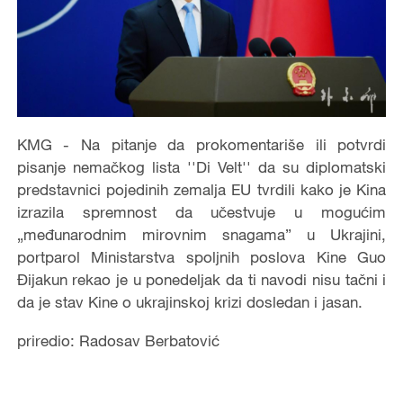
KMG - Na pitanje da prokomentariše ili potvrdi
pisanje nemačkog lista ''Di Velt'' da su diplomatski
predstavnici pojedinih zemalja EU tvrdili kako je Kina
izrazila spremnost da učestvuje u mogućim
„međunarodnim mirovnim snagama” u Ukrajini,
portparol Ministarstva spoljnih poslova Kine Guo
Đijakun rekao je u ponedeljak da ti navodi nisu tačni i
da je stav Kine o ukrajinskoj krizi dosledan i jasan.
priredio: Radosav Berbatović