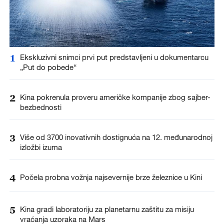
1
Ekskluzivni snimci prvi put predstavljeni u dokumentarcu
„Put do pobede“
2
Kina pokrenula proveru američke kompanije zbog sajber-
bezbednosti
3
Više od 3700 inovativnih dostignuća na 12. međunarodnoj
izložbi izuma
4
Počela probna vožnja najsevernije brze železnice u Kini
5
Kina gradi laboratoriju za planetarnu zaštitu za misiju
vraćanja uzoraka na Mars