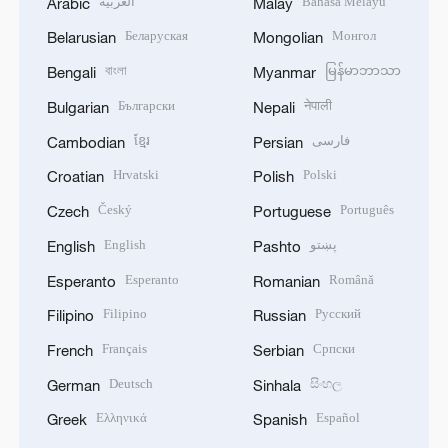
العربية
Bahasa Melayu
Arabic
Malay
Беларуская
Монгол
Belarusian
Mongolian
বাংলা
မြန်မာဘာသာ
Bengali
Myanmar
Български
नेपाली
Bulgarian
Nepali
ខ្មែរ
فارسی
Cambodian
Persian
Hrvatski
Polski
Croatian
Polish
Český
Português
Czech
Portuguese
English
پښتو
English
Pashto
Esperanto
Română
Esperanto
Romanian
Filipino
Русский
Filipino
Russian
Français
Српски
French
Serbian
Deutsch
සිංහල
German
Sinhala
Ελληνικά
Español
Greek
Spanish