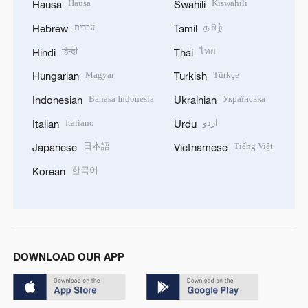
Hausa
Kiswahili
Hausa
Swahili
עברית
தமிழ்
Hebrew
Tamil
हिन्दी
ไทย
Hindi
Thai
Magyar
Türkçe
Hungarian
Turkish
Bahasa Indonesia
Українська
Indonesian
Ukrainian
Italiano
اردو
Italian
Urdu
日本語
Tiếng Việt
Japanese
Vietnamese
한국어
Korean
DOWNLOAD OUR APP