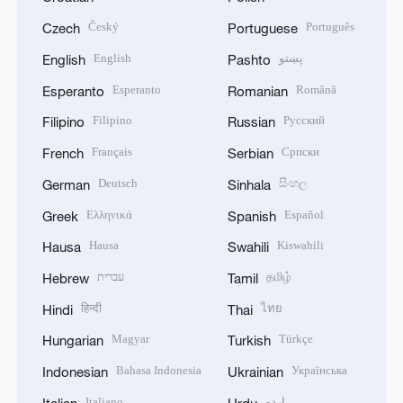
Český
Português
Czech
Portuguese
English
پښتو
English
Pashto
Esperanto
Română
Esperanto
Romanian
Filipino
Русский
Filipino
Russian
Français
Српски
French
Serbian
Deutsch
සිංහල
German
Sinhala
Ελληνικά
Español
Greek
Spanish
Hausa
Kiswahili
Hausa
Swahili
עברית
தமிழ்
Hebrew
Tamil
हिन्दी
ไทย
Hindi
Thai
Magyar
Türkçe
Hungarian
Turkish
Bahasa Indonesia
Українська
Indonesian
Ukrainian
Italiano
اردو
Italian
Urdu