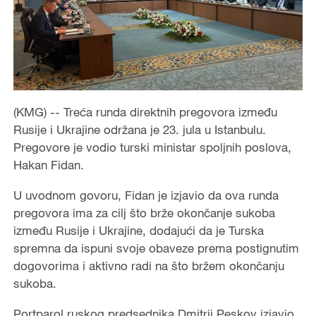
(KMG) -- Treća runda direktnih pregovora između
Rusije i Ukrajine održana je 23. jula u Istanbulu.
Pregovore je vodio turski ministar spoljnih poslova,
Hakan Fidan.
U uvodnom govoru, Fidan je izjavio da ova runda
pregovora ima za cilj što brže okončanje sukoba
između Rusije i Ukrajine, dodajući da je Turska
spremna da ispuni svoje obaveze prema postignutim
dogovorima i aktivno radi na što bržem okončanju
sukoba.
Portparol ruskog predsednika Dmitrij Peskov izjavio