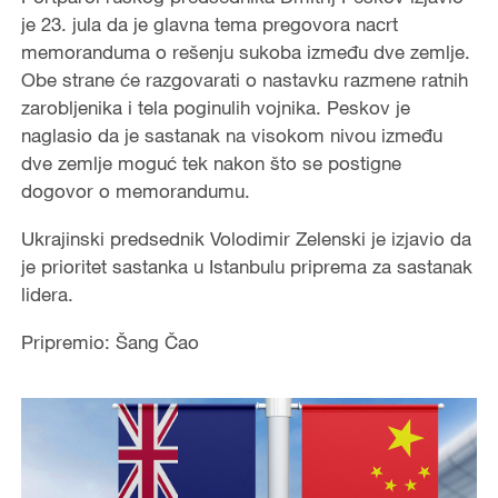
je 23. jula da je glavna tema pregovora nacrt
memoranduma o rešenju sukoba između dve zemlje.
Obe strane će razgovarati o nastavku razmene ratnih
zarobljenika i tela poginulih vojnika. Peskov je
naglasio da je sastanak na visokom nivou između
dve zemlje moguć tek nakon što se postigne
dogovor o memorandumu.
Ukrajinski predsednik Volodimir Zelenski je izjavio da
je prioritet sastanka u Istanbulu priprema za sastanak
lidera.
Pripremio: Šang Čao