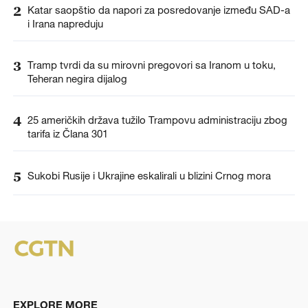
2
Katar saopštio da napori za posredovanje između SAD-a
i Irana napreduju
3
Tramp tvrdi da su mirovni pregovori sa Iranom u toku,
Teheran negira dijalog
4
25 američkih država tužilo Trampovu administraciju zbog
tarifa iz Člana 301
5
Sukobi Rusije i Ukrajine eskalirali u blizini Crnog mora
EXPLORE MORE