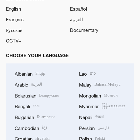
English
Español
Français
العربية
Русский
Documentary
CCTV+
CHOOSE YOUR LANGUAGE
Shqip
ລາວ
Albanian
Lao
العربية
Bahasa Melayu
Arabic
Malay
Беларуская
Монгол
Belarusian
Mongolian
বাংলা
မြန်မာဘာသာ
Bengali
Myanmar
Български
नेपाली
Bulgarian
Nepali
ខ្មែរ
فارسی
Cambodian
Persian
Hrvatski
Polski
Croatian
Polish