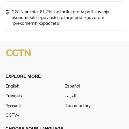
5
CGTN anketa: 81,7% ispitanika protiv politizovanja
ekonomskih i trgovinskih pitanja pod izgovorom
“prekomernih kapaciteta”
EXPLORE MORE
English
Español
Français
العربية
Русский
Documentary
CCTV+
CHOOSE YOUR LANGUAGE