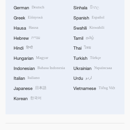
Deutsch
සිංහල
German
Sinhala
Ελληνικά
Español
Greek
Spanish
Hausa
Kiswahili
Hausa
Swahili
עברית
தமிழ்
Hebrew
Tamil
हिन्दी
ไทย
Hindi
Thai
Magyar
Türkçe
Hungarian
Turkish
Bahasa Indonesia
Українська
Indonesian
Ukrainian
Italiano
اردو
Italian
Urdu
日本語
Tiếng Việt
Japanese
Vietnamese
한국어
Korean