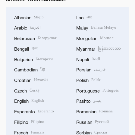
Shqip
ລາວ
Albanian
Lao
العربية
Bahasa Melayu
Arabic
Malay
Беларуская
Монгол
Belarusian
Mongolian
বাংলা
မြန်မာဘာသာ
Bengali
Myanmar
Български
नेपाली
Bulgarian
Nepali
ខ្មែរ
فارسی
Cambodian
Persian
Hrvatski
Polski
Croatian
Polish
Český
Português
Czech
Portuguese
English
پښتو
English
Pashto
Esperanto
Română
Esperanto
Romanian
Filipino
Русский
Filipino
Russian
Français
Српски
French
Serbian