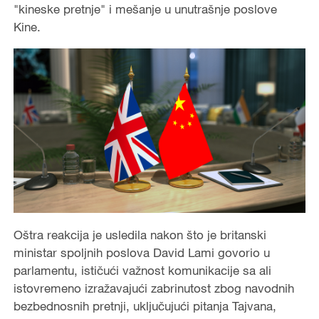
"kineske pretnje" i mešanje u unutrašnje poslove
Kine.
Oštra reakcija je usledila nakon što je britanski
ministar spoljnih poslova David Lami govorio u
parlamentu, ističući važnost komunikacije sa ali
istovremeno izražavajući zabrinutost zbog navodnih
bezbednosnih pretnji, uključujući pitanja Tajvana,