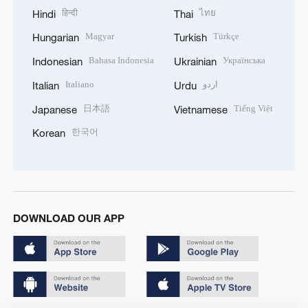
हिन्दी
ไทย
Hindi
Thai
Magyar
Türkçe
Hungarian
Turkish
Bahasa Indonesia
Українська
Indonesian
Ukrainian
Italiano
اردو
Italian
Urdu
日本語
Tiếng Việt
Japanese
Vietnamese
한국어
Korean
DOWNLOAD OUR APP