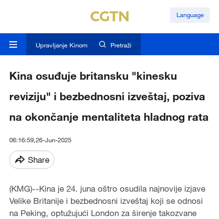
Language
Upravljanje Kinom
Pretraži
Kina osuđuje britansku "kinesku
reviziju" i bezbednosni izveštaj, poziva
na okončanje mentaliteta hladnog rata
06:16:59,26-Jun-2025
Share
(KMG)--Kina je 24. juna oštro osudila najnovije izjave
Velike Britanije i bezbednosni izveštaj koji se odnosi
na Peking, optužujući London za širenje takozvane