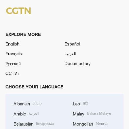
EXPLORE MORE
English
Español
Français
العربية
Русский
Documentary
CCTV+
CHOOSE YOUR LANGUAGE
Shqip
ລາວ
Albanian
Lao
العربية
Bahasa Melayu
Arabic
Malay
Беларуская
Монгол
Belarusian
Mongolian