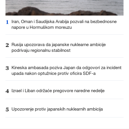
1
Iran, Oman i Saudijska Arabija pozvali na bezbednosne
napore u Hormuškom moreuzu
2
Rusija upozorava da japanske nuklearne ambicije
podrivaju regionalnu stabilnost
3
Kineska ambasada poziva Japan da odgovori za incident
upada nakon optužnice protiv oficira SDF-a
4
Izrael i Liban održaće pregovore naredne nedelje
5
Upozorenje protiv japanskih nuklearnih ambicija