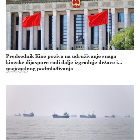
Predsednik Kine poziva na udruživanje snaga
kineske dijaspore radi dalje izgradnje države i
nacionalnog podmlađivanja
28-Jul-2026