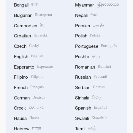
বাংলা
မြန်မာဘာသာ
Bengali
Myanmar
Български
नेपाली
Bulgarian
Nepali
ខ្មែរ
فارسی
Cambodian
Persian
Hrvatski
Polski
Croatian
Polish
Český
Português
Czech
Portuguese
English
پښتو
English
Pashto
Esperanto
Română
Esperanto
Romanian
Filipino
Русский
Filipino
Russian
Français
Српски
French
Serbian
Deutsch
සිංහල
German
Sinhala
Ελληνικά
Español
Greek
Spanish
Hausa
Kiswahili
Hausa
Swahili
עברית
தமிழ்
Hebrew
Tamil