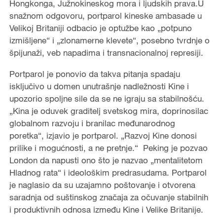
Hongkonga, Južnokineskog mora i ljudskih prava.U
snažnom odgovoru, portparol kineske ambasade u
Velikoj Britaniji odbacio je optužbe kao „potpuno
izmišljene“ i „zlonamerne klevete“, posebno tvrdnje o
špijunaži, veb napadima i transnacionalnoj represiji.
Portparol je ponovio da takva pitanja spadaju
isključivo u domen unutrašnje nadležnosti Kine i
upozorio spoljne sile da se ne igraju sa stabilnošću.
„Kina je oduvek graditelj svetskog mira, doprinosilac
globalnom razvoju i branilac međunarodnog
poretka“, izjavio je portparol. „Razvoj Kine donosi
prilike i mogućnosti, a ne pretnje.“ Peking je pozvao
London da napusti ono što je nazvao „mentalitetom
Hladnog rata“ i ideološkim predrasudama. Portparol
je naglasio da su uzajamno poštovanje i otvorena
saradnja od suštinskog značaja za očuvanje stabilnih
i produktivnih odnosa između Kine i Velike Britanije.