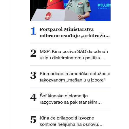
1
Portparol Ministarstva
odbrane osuđuje „arbitražu o
Južnom kineskom moru“ kao
političku farsu
2
MSP: Kina poziva SAD da odmah
ukinu diskriminatornu politiku
protiv kineskih novinara
3
Kina odbacila američke optužbe o
takozvanom „mešanju u izbore“
4
Šef kineske diplomatije
razgovarao sa pakistanskim
ministrom spoljnih poslova
5
Kina će prilagoditi izvozne
kontrole helijuma na osnovu