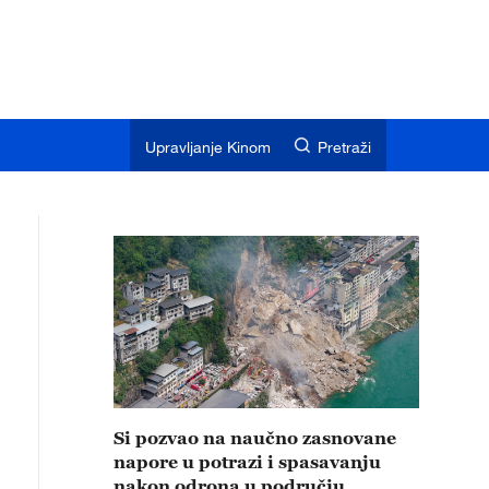
Upravljanje Kinom
Pretraži
Si pozvao na naučno zasnovane
napore u potrazi i spasavanju
nakon odrona u području