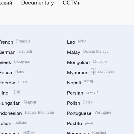
сский
Documentary
CCTV+
French
Français
Lao
ລາວ
German
Deutsch
Malay
Bahasa Melayu
Greek
Ελληνικά
Mongolian
Монгол
Hausa
Hausa
Myanmar
မြန်မာဘာသာ
Hebrew
עברית
Nepali
नेपाली
Hindi
हिन्दी
Persian
فارسی
Hungarian
Magyar
Polish
Polski
Indonesian
Bahasa Indonesia
Portuguese
Português
Italian
Italiano
Pashto
پښتو
Japanese
日本語
Romanian
Română