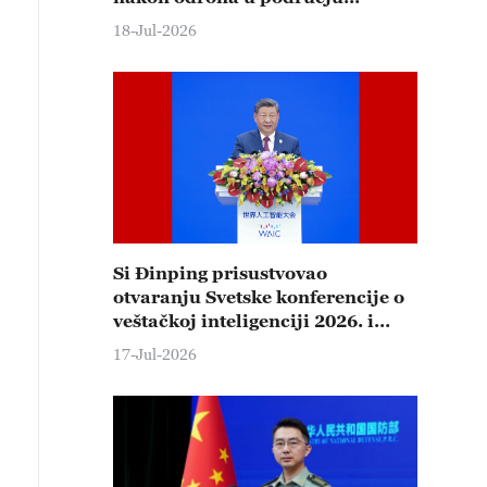
Čungćinga
18-Jul-2026
Si Đinping prisustvovao
otvaranju Svetske konferencije o
veštačkoj inteligenciji 2026. i
održao glavni govor
17-Jul-2026