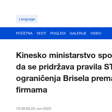
Language
POČETNA
VESTI
POGLEDI
GALERIJE
VIDEO
Kinesko ministarstvo spo
da se pridržava pravila 
ograničenja Brisela pre
firmama
10:39:09,20-Jun-2025