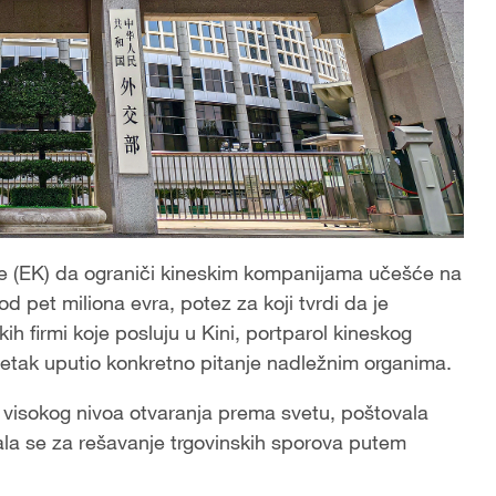
 (EK) da ograniči kineskim kompanijama učešće na
pet miliona evra, potez za koji tvrdi da je
ih firmi koje posluju u Kini, portparol kineskog
petak uputio konkretno pitanje nadležnim organima.
 visokog nivoa otvaranja prema svetu, poštovala
gala se za rešavanje trgovinskih sporova putem