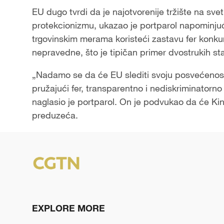
EU dugo tvrdi da je najotvorenije tržište na svetu
protekcionizmu, ukazao je portparol napominjuc
trgovinskim merama koristeći zastavu fer konku
nepravedne, što je tipičan primer dvostrukih s
„Nadamo se da će EU slediti svoju posvećenost 
pružajući fer, transparentno i nediskriminator
naglasio je portparol. On je podvukao da će Kina 
preduzeća.
EXPLORE MORE