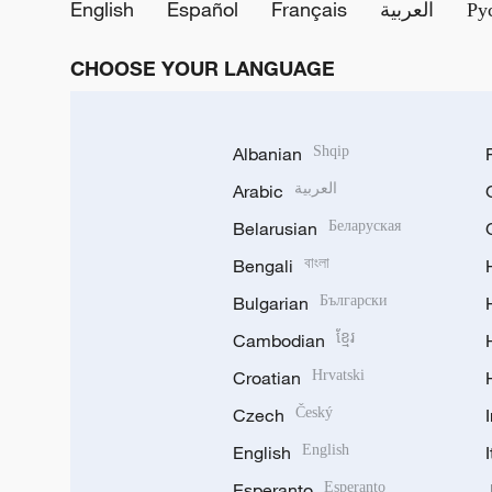
English
Español
Français
العربية
Ру
CHOOSE YOUR LANGUAGE
Albanian
Shqip
Arabic
العربية
Belarusian
Беларуская
Bengali
বাংলা
Bulgarian
Български
Cambodian
ខ្មែរ
Croatian
Hrvatski
Czech
Český
English
English
Esperanto
Esperanto