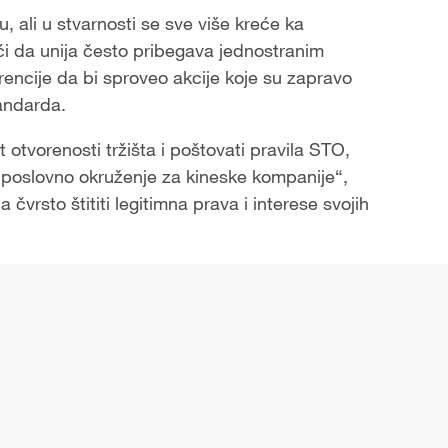
, ali u stvarnosti se sve više kreće ka
́i da unija često pribegava jednostranim
rencije da bi sproveo akcije koje su zapravo
tandarda.
otvorenosti tržišta i poštovati pravila STO,
no poslovno okruženje za kineske kompanije“,
čvrsto štititi legitimna prava i interese svojih