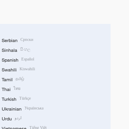
Serbian
Српски
Sinhala
සිංහල
Spanish
Español
Swahili
Kiswahili
Tamil
தமிழ்
Thai
ไทย
Turkish
Türkçe
Ukrainian
Українська
Urdu
اردو
Vietnamese
Tiếng Việt