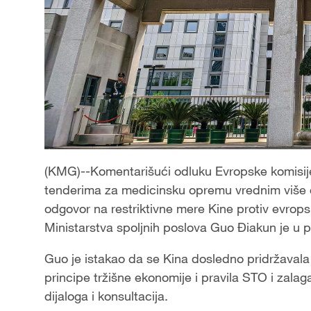
(KMG)--Komentarišući odluku Evropske komisije
tenderima za medicinsku opremu vrednim više od 
odgovor na restriktivne mere Kine protiv evropsk
Ministarstva spoljnih poslova Guo Điakun je u 
Guo je istakao da se Kina dosledno pridržavala
principe tržišne ekonomije i pravila STO i zala
dijaloga i konsultacija.