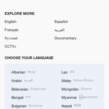
EXPLORE MORE
English
Español
Français
العربية
Русский
Documentary
CCTV+
CHOOSE YOUR LANGUAGE
Shqip
ລາວ
Albanian
Lao
العربية
Bahasa Melayu
Arabic
Malay
Беларуская
Монгол
Belarusian
Mongolian
বাংলা
မြန်မာဘာသာ
Bengali
Myanmar
Български
नेपाली
Bulgarian
Nepali