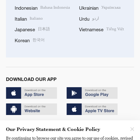
Bahasa Indonesia
Українська
Indonesian
Ukrainian
Italiano
اردو
Italian
Urdu
日本語
Tiếng Việt
Japanese
Vietnamese
한국어
Korean
DOWNLOAD OUR APP
Copyright © 2024 CGTN.
Our Privacy Statement & Cookie Policy
京ICP备20000184号
By continuing to browse our site you agree to our use of cookies, revised