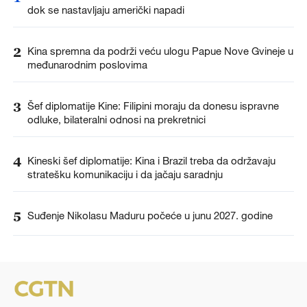
dok se nastavljaju američki napadi
2
Kina spremna da podrži veću ulogu Papue Nove Gvineje u
međunarodnim poslovima
3
Šef diplomatije Kine: Filipini moraju da donesu ispravne
odluke, bilateralni odnosi na prekretnici
4
Kineski šef diplomatije: Kina i Brazil treba da održavaju
stratešku komunikaciju i da jačaju saradnju
5
Suđenje Nikolasu Maduru počeće u junu 2027. godine