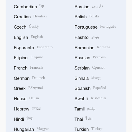
ខ្មែរ
فارسی
Cambodian
Persian
Hrvatski
Polski
Croatian
Polish
Český
Português
Czech
Portuguese
English
پښتو
English
Pashto
Esperanto
Română
Esperanto
Romanian
Filipino
Русский
Filipino
Russian
Français
Српски
French
Serbian
Deutsch
සිංහල
German
Sinhala
Ελληνικά
Español
Greek
Spanish
Hausa
Kiswahili
Hausa
Swahili
עברית
தமிழ்
Hebrew
Tamil
हिन्दी
ไทย
Hindi
Thai
Magyar
Türkçe
Hungarian
Turkish