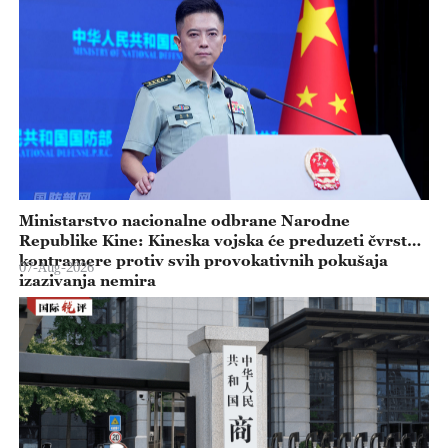
Ministarstvo nacionalne odbrane Narodne
Republike Kine: Kineska vojska će preduzeti čvrste
kontramere protiv svih provokativnih pokušaja
07-Aug-2026
izazivanja nemira