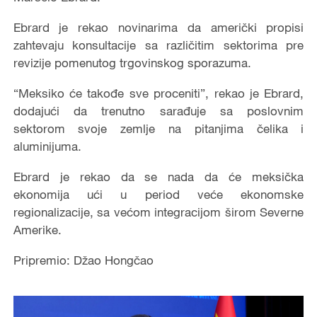
Ebrard je rekao novinarima da američki propisi
zahtevaju konsultacije sa različitim sektorima pre
revizije pomenutog trgovinskog sporazuma.
“Meksiko će takođe sve proceniti”, rekao je Ebrard,
dodajući da trenutno sarađuje sa poslovnim
sektorom svoje zemlje na pitanjima čelika i
aluminijuma.
Ebrard je rekao da se nada da će meksička
ekonomija ući u period veće ekonomske
regionalizacije, sa većom integracijom širom Severne
Amerike.
Pripremio: Džao Hongčao