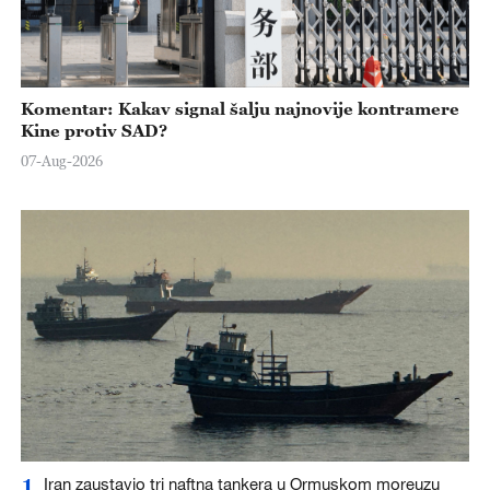
Komentar: Kakav signal šalju najnovije kontramere
Kine protiv SAD?
07-Aug-2026
1
Iran zaustavio tri naftna tankera u Ormuskom moreuzu