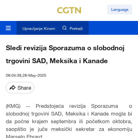
Language
Upravljanje Kinom
Pretraži
Sledi revizija Sporazuma o slobodnoj
trgovini SAD, Meksika i Kanade
08:04:38,28-May-2025
Share
(KMG) -- Predstojeća revizija Sporazuma o
slobodnoj trgovini SAD, Meksika i Kanade mogla bi
da počne krajem septembra ili početkom oktobra,
saopštio je juče meksički sekretar za ekonomiju
Marselo Ebrard.