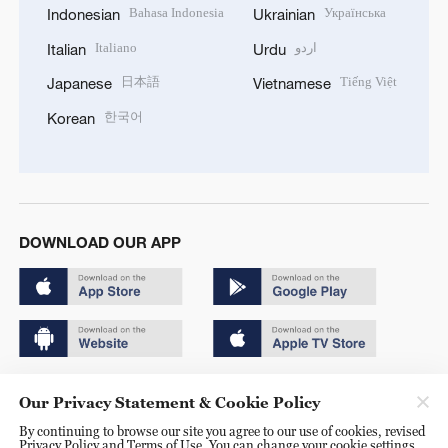
Bahasa Indonesia
Українська
Indonesian
Ukrainian
Italiano
اردو
Italian
Urdu
日本語
Tiếng Việt
Japanese
Vietnamese
한국어
Korean
DOWNLOAD OUR APP
Copyright © 2024 CGTN.
Our Privacy Statement & Cookie Policy
京ICP备20000184号
By continuing to browse our site you agree to our use of cookies, revised
Privacy Policy and Terms of Use. You can change your cookie settings