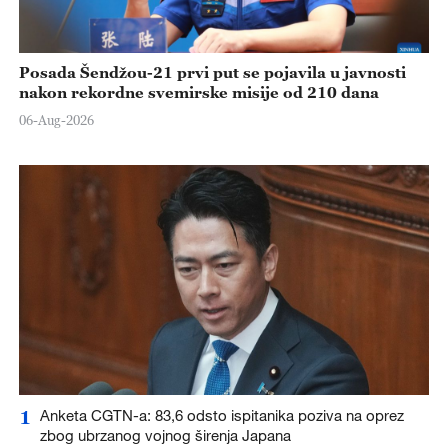
Posada Šendžou-21 prvi put se pojavila u javnosti
nakon rekordne svemirske misije od 210 dana
06-Aug-2026
1
Anketa CGTN-a: 83,6 odsto ispitanika poziva na oprez
zbog ubrzanog vojnog širenja Japana