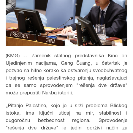
(KMG) -- Zamenik stalnog predstavnika Kine pri
Ujedinjenim nacijama, Geng Šuang, u četvrtak je
pozvao na hitne korake ka ostvarenju sveobuhvatnog
i trajnog rešenja palestinskog pitanja, naglašavajući
da se samo sprovođenjem "rešenja dve države"
može prepustiti Nakba istoriji.
„Pitanje Palestine, koje je u srži problema Bliskog
istoka, ima ključni uticaj na mir, stabilnost i
dugoročnu bezbednost regiona. Sprovođenje
"rešenja dve države" je jedini održivi način za