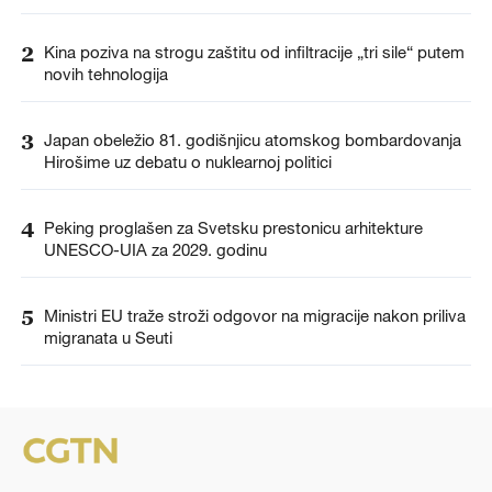
2
Kina poziva na strogu zaštitu od infiltracije „tri sile“ putem
novih tehnologija
3
Japan obeležio 81. godišnjicu atomskog bombardovanja
Hirošime uz debatu o nuklearnoj politici
4
Peking proglašen za Svetsku prestonicu arhitekture
UNESCO-UIA za 2029. godinu
5
Ministri EU traže stroži odgovor na migracije nakon priliva
migranata u Seuti