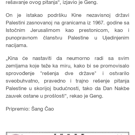
rešavanje ovog pitanja“, izjavio je Geng.
On je istakao podršku Kine nezavisnoj državi
Palestini zasnovanoj na granicama iz 1967. godine sa
Istočnim Jerusalimom kao prestonicom, kao i
punopravnom članstvu Palestine u Ujedinjenim
nacijama.
„Kina će nastaviti da neumorno radi sa svim
zemljama koje teže ka miru, kako bi se promovisalo
sprovođenje "rešenja dve države" i ostvarilo
sveobuhvatno, pravedno i trajno rešenje pitanja
Palestine u skorijoj budućnosti, tako da Dan Nakbe
zauvek ostane u prošlosti“, rekao je Geng.
Pripremio: Šang Čao