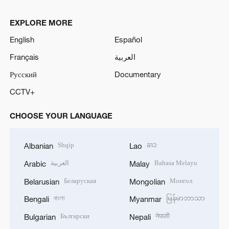
EXPLORE MORE
English
Español
Français
العربية
Русский
Documentary
CCTV+
CHOOSE YOUR LANGUAGE
Shqip
ລາວ
Albanian
Lao
العربية
Bahasa Melayu
Arabic
Malay
Беларуская
Монгол
Belarusian
Mongolian
বাংলা
မြန်မာဘာသာ
Bengali
Myanmar
Български
नेपाली
Bulgarian
Nepali