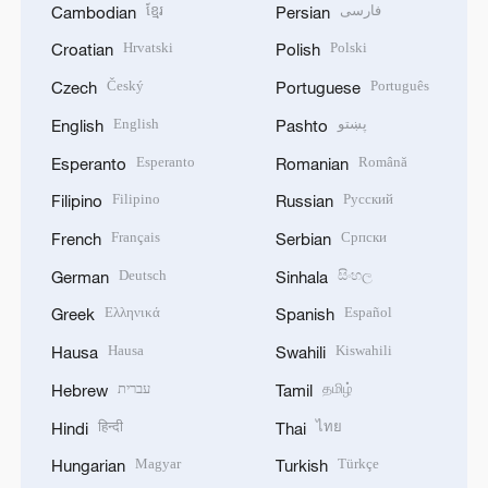
ខ្មែរ
فارسی
Cambodian
Persian
Hrvatski
Polski
Croatian
Polish
Český
Português
Czech
Portuguese
English
پښتو
English
Pashto
Esperanto
Română
Esperanto
Romanian
Filipino
Русский
Filipino
Russian
Français
Српски
French
Serbian
Deutsch
සිංහල
German
Sinhala
Ελληνικά
Español
Greek
Spanish
Hausa
Kiswahili
Hausa
Swahili
עברית
தமிழ்
Hebrew
Tamil
हिन्दी
ไทย
Hindi
Thai
Magyar
Türkçe
Hungarian
Turkish