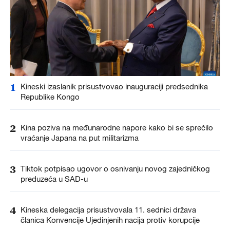
1
Kineski izaslanik prisustvovao inauguraciji predsednika
Republike Kongo
2
Kina poziva na međunarodne napore kako bi se sprečilo
vraćanje Japana na put militarizma
3
Tiktok potpisao ugovor o osnivanju novog zajedničkog
preduzeća u SAD-u
4
Kineska delegacija prisustvovala 11. sednici država
članica Konvencije Ujedinjenih nacija protiv korupcije