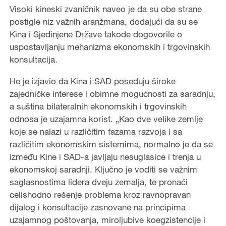
Visoki kineski zvaničnik naveo je da su obe strane
postigle niz važnih aranžmana, dodajući da su se
Kina i Sjedinjene Države takođe dogovorile o
uspostavljanju mehanizma ekonomskih i trgovinskih
konsultacija.
He je izjavio da Kina i SAD poseduju široke
zajedničke interese i obimne mogućnosti za saradnju,
a suština bilateralnih ekonomskih i trgovinskih
odnosa je uzajamna korist. „Kao dve velike zemlje
koje se nalazi u različitim fazama razvoja i sa
različitim ekonomskim sistemima, normalno je da se
između Kine i SAD-a javljaju nesuglasice i trenja u
ekonomskoj saradnji. Ključno je voditi se važnim
saglasnostima lidera dveju zemalja, te pronaći
celishodno rešenje problema kroz ravnopravan
dijalog i konsultacije zasnovane na principima
uzajamnog poštovanja, miroljubive koegzistencije i