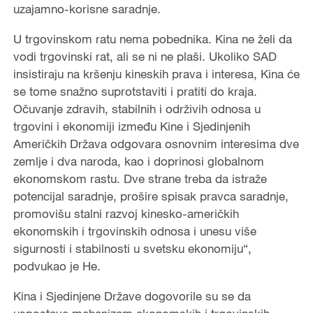
uzajamno-korisne saradnje.
U trgovinskom ratu nema pobednika. Kina ne želi da
vodi trgovinski rat, ali se ni ne plaši. Ukoliko SAD
insistiraju na kršenju kineskih prava i interesa, Kina će
se tome snažno suprotstaviti i pratiti do kraja.
Očuvanje zdravih, stabilnih i održivih odnosa u
trgovini i ekonomiji između Kine i Sjedinjenih
Američkih Država odgovara osnovnim interesima dve
zemlje i dva naroda, kao i doprinosi globalnom
ekonomskom rastu. Dve strane treba da istraže
potencijal saradnje, prošire spisak pravca saradnje,
promovišu stalni razvoj kinesko-američkih
ekonomskih i trgovinskih odnosa i unesu više
sigurnosti i stabilnosti u svetsku ekonomiju“,
podvukao je He.
Kina i Sjedinjene Države dogovorile su se da