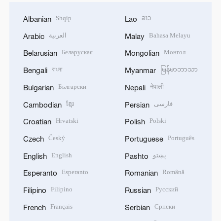
Shqip
ລາວ
Albanian
Lao
العربية
Bahasa Melayu
Arabic
Malay
Беларуская
Монгол
Belarusian
Mongolian
বাংলা
မြန်မာဘာသာ
Bengali
Myanmar
Български
नेपाली
Bulgarian
Nepali
ខ្មែរ
فارسی
Cambodian
Persian
Hrvatski
Polski
Croatian
Polish
Český
Português
Czech
Portuguese
English
پښتو
English
Pashto
Esperanto
Română
Esperanto
Romanian
Filipino
Русский
Filipino
Russian
Français
Српски
French
Serbian