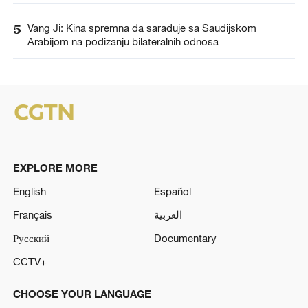
5
Vang Ji: Kina spremna da sarađuje sa Saudijskom
Arabijom na podizanju bilateralnih odnosa
EXPLORE MORE
English
Español
Français
العربية
Русский
Documentary
CCTV+
CHOOSE YOUR LANGUAGE