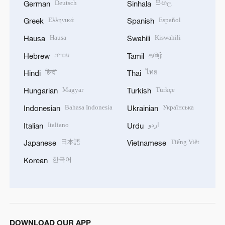
Deutsch
සිංහල
German
Sinhala
Ελληνικά
Español
Greek
Spanish
Hausa
Kiswahili
Hausa
Swahili
עברית
தமிழ்
Hebrew
Tamil
हिन्दी
ไทย
Hindi
Thai
Magyar
Türkçe
Hungarian
Turkish
Bahasa Indonesia
Українська
Indonesian
Ukrainian
Italiano
اردو
Italian
Urdu
日本語
Tiếng Việt
Japanese
Vietnamese
한국어
Korean
DOWNLOAD OUR APP