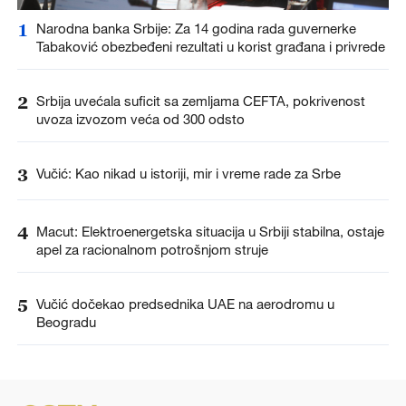
1
Narodna banka Srbije: Za 14 godina rada guvernerke
Tabaković obezbeđeni rezultati u korist građana i privrede
2
Srbija uvećala suficit sa zemljama CEFTA, pokrivenost
uvoza izvozom veća od 300 odsto
3
Vučić: Kao nikad u istoriji, mir i vreme rade za Srbe
4
Macut: Elektroenergetska situacija u Srbiji stabilna, ostaje
apel za racionalnom potrošnjom struje
5
Vučić dočekao predsednika UAE na aerodromu u
Beogradu