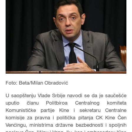
Foto: Beta/Milan Obradović
U saopštenju Vlade Srbije navodi se da je saučešće
uputio članu Politbiroa Centralnog komiteta
Komunističke partije Kine i sekretaru Centralne
komisije za pravna i politička pitanja CK Kine Čen
Venćingu, ministrima državne bezbednosti i spoljnih