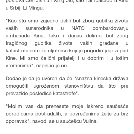
poslova Čen Jišinu i Vang Jiu, kao i ambasadoru Kine
u Srbiji Li Mingu.
"Kao što smo zajedno delili bol zbog gubitka života
vaših sunarodnika u NATO bombardovanju
ambasade Kine, tako i danas delimo bol zbog
tragičnog gubitka života vaših građana u
katastrofalnom zemljotresu koji je pogodio jugozapad
Kine. Mi smo čelični prijatelji i u dobrim i u lošim
vremenima", napisao je on.
Dodao je da je uveren da će "snažna kineska država
omogućiti ugroženom stanovništvu da što pre
prevaziđe posledice katastrofe".
"Molim vas da prenesete moje iskreno saučešće
porodicama postradalih, a povređenima želje za brz
oporavak", navodi se u saučešću Vulina.