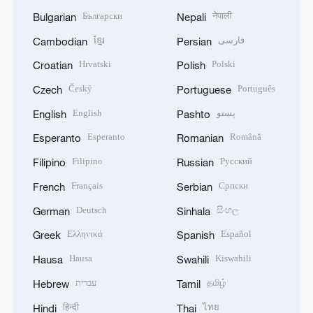
Български
नेपाली
Bulgarian
Nepali
ខ្មែរ
فارسی
Cambodian
Persian
Hrvatski
Polski
Croatian
Polish
Český
Português
Czech
Portuguese
English
پښتو
English
Pashto
Esperanto
Română
Esperanto
Romanian
Filipino
Русский
Filipino
Russian
Français
Српски
French
Serbian
Deutsch
සිංහල
German
Sinhala
Ελληνικά
Español
Greek
Spanish
Hausa
Kiswahili
Hausa
Swahili
עברית
தமிழ்
Hebrew
Tamil
हिन्दी
ไทย
Hindi
Thai