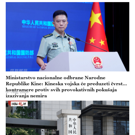
Ministarstvo nacionalne odbrane Narodne
Republike Kine: Kineska vojska će preduzeti čvrste
kontramere protiv svih provokativnih pokušaja
07-Aug-2026
izazivanja nemira