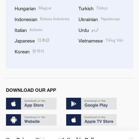
Magyar
Türkçe
Hungarian
Turkish
Bahasa Indonesia
Українська
Indonesian
Ukrainian
Italiano
اردو
Italian
Urdu
日本語
Tiếng Việt
Japanese
Vietnamese
한국어
Korean
DOWNLOAD OUR APP
Copyright © 2024 CGTN.