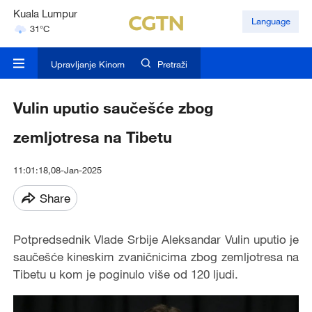
Kuala Lumpur
Language
31°C
Singapore
30°C
Upravljanje Kinom
Pretraži
Vulin uputio saučešće zbog
zemljotresa na Tibetu
11:01:18,08-Jan-2025
Share
Potpredsednik Vlade Srbije Aleksandar Vulin uputio je
saučešće kineskim zvaničnicima zbog zemljotresa na
Tibetu u kom je poginulo više od 120 ljudi.