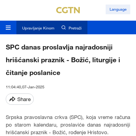
Language
Upravljanje Kinom
Pretraži
SPC danas proslavlja najradosniji
hrišćanski praznik - Božić, liturgije i
čitanje poslanice
11:04:40,07-Jan-2025
Share
Srpska pravoslavna crkva (SPC), koja vreme računa
po starom kalendaru, proslaviće danas najradosniji
hrišćanski praznik - Božić, rođenje Hristovo.