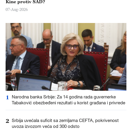
Kine protiv SAD?
07-Aug-2026
1
Narodna banka Srbije: Za 14 godina rada guvernerke
Tabaković obezbeđeni rezultati u korist građana i privrede
2
Srbija uvećala suficit sa zemljama CEFTA, pokrivenost
uvoza izvozom veća od 300 odsto