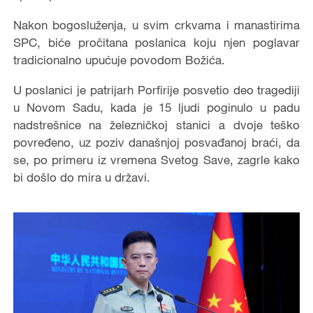
Nakon bogosluženja, u svim crkvama i manastirima
SPC, biće pročitana poslanica koju njen poglavar
tradicionalno upućuje povodom Božića.
U poslanici je patrijarh Porfirije posvetio deo tragediji
u Novom Sadu, kada je 15 ljudi poginulo u padu
nadstrešnice na železničkoj stanici a dvoje teško
povređeno, uz poziv današnjoj posvađanoj braći, da
se, po primeru iz vremena Svetog Save, zagrle kako
bi došlo do mira u državi.