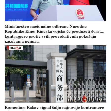
Ministarstvo nacionalne odbrane Narodne
Republike Kine: Kineska vojska će preduzeti čvrste
kontramere protiv svih provokativnih pokušaja
07-Aug-2026
izazivanja nemira
Komentar: Kakav signal šalju najnovije kontramere