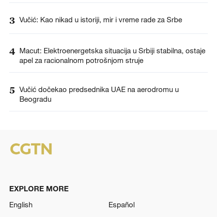
3
Vučić: Kao nikad u istoriji, mir i vreme rade za Srbe
4
Macut: Elektroenergetska situacija u Srbiji stabilna, ostaje
apel za racionalnom potrošnjom struje
5
Vučić dočekao predsednika UAE na aerodromu u
Beogradu
EXPLORE MORE
English
Español