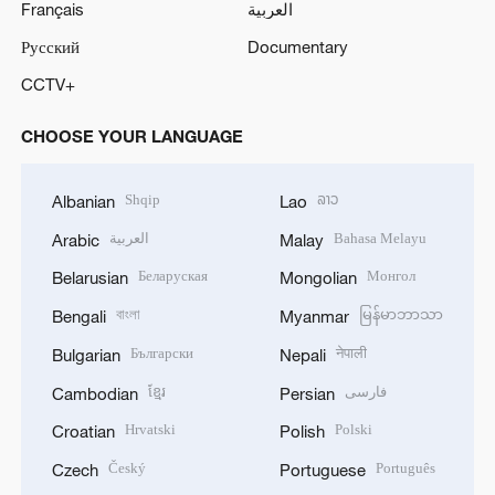
Français
العربية
Русский
Documentary
CCTV+
CHOOSE YOUR LANGUAGE
Shqip
ລາວ
Albanian
Lao
العربية
Bahasa Melayu
Arabic
Malay
Беларуская
Монгол
Belarusian
Mongolian
বাংলা
မြန်မာဘာသာ
Bengali
Myanmar
Български
नेपाली
Bulgarian
Nepali
ខ្មែរ
فارسی
Cambodian
Persian
Hrvatski
Polski
Croatian
Polish
Český
Português
Czech
Portuguese