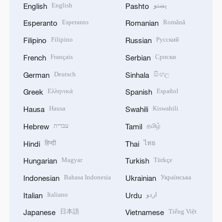
English
پښتو
English
Pashto
Esperanto
Română
Esperanto
Romanian
Filipino
Русский
Filipino
Russian
Français
Српски
French
Serbian
Deutsch
සිංහල
German
Sinhala
Ελληνικά
Español
Greek
Spanish
Hausa
Kiswahili
Hausa
Swahili
עברית
தமிழ்
Hebrew
Tamil
हिन्दी
ไทย
Hindi
Thai
Magyar
Türkçe
Hungarian
Turkish
Bahasa Indonesia
Українська
Indonesian
Ukrainian
Italiano
اردو
Italian
Urdu
日本語
Tiếng Việt
Japanese
Vietnamese