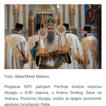
Foto: Beta/Miloš Miškov
Poglavar SPC patrijarh Porfirije služiće božićnu
liturgiju u 9.00 časova, u hramu Svetog Save na
Vračaru. Ponoćnu liturgiju ;služio je njegov pomoćnik
episkop hvostanski Petar.