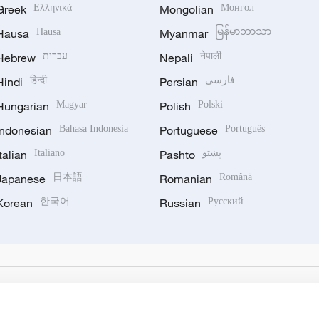
Greek
Ελληνικά
Mongolian
Монгол
Hausa
Hausa
Myanmar
မြန်မာဘာသာ
Hebrew
עברית
Nepali
नेपाली
Hindi
हिन्दी
Persian
فارسی
Hungarian
Magyar
Polish
Polski
Indonesian
Bahasa Indonesia
Portuguese
Português
Italian
Italiano
Pashto
پښتو
Japanese
日本語
Romanian
Română
Korean
한국어
Russian
Русский