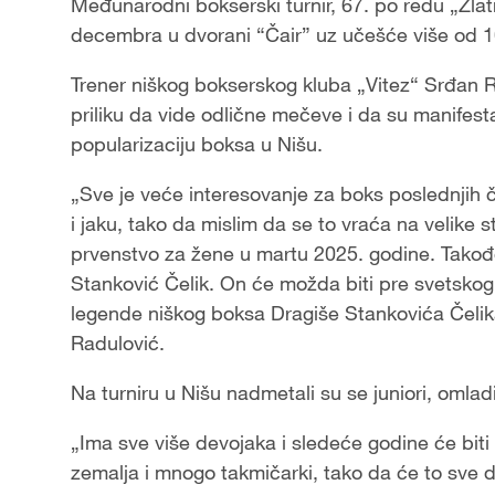
Video
Međunarodni bokserski turnir, 67. po redu „Zlat
decembra u dvorani “Čair” uz učešće više od 10
Trener niškog bokserskog kluba „Vitez“ Srđan Ra
priliku da vide odlične mečeve i da su manifes
popularizaciju boksa u Nišu.
„Sve je veće interesovanje za boks poslednjih če
i jaku, tako da mislim da se to vraća na velike 
prvenstvo za žene u martu 2025. godine. Takođ
Stanković Čelik. On će možda biti pre svetskog 
legende niškog boksa Dragiše Stankovića Čelika
Radulović.
Na turniru u Nišu nadmetali su se juniori, omladin
„Ima sve više devojaka i sledeće godine će bit
zemalja i mnogo takmičarki, tako da će to sve d