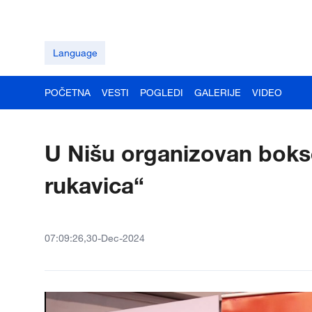
Language
POČETNA
VESTI
POGLEDI
GALERIJE
VIDEO
U Nišu organizovan bokse
rukavica“
07:09:26,30-Dec-2024