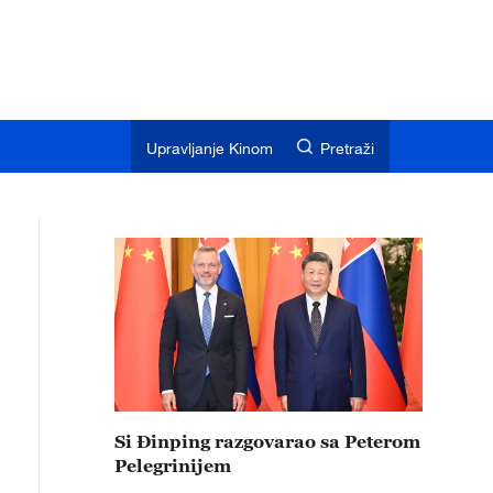
Upravljanje Kinom
Pretraži
Si Đinping razgovarao sa Peterom
Pelegrinijem