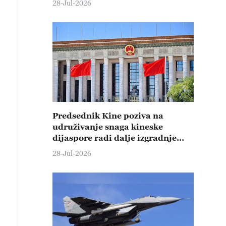
28-Jul-2026
Predsednik Kine poziva na
udruživanje snaga kineske
dijaspore radi dalje izgradnje
države i nacionalnog
28-Jul-2026
podmlađivanja