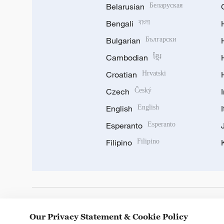
Belarusian
Беларуская
Bengali
বাংলা
Bulgarian
Български
Cambodian
ខ្មែរ
Croatian
Hrvatski
Czech
Český
English
English
Esperanto
Esperanto
Filipino
Filipino
DOWNLOAD OUR APP
Our Privacy Statement & Cookie Policy