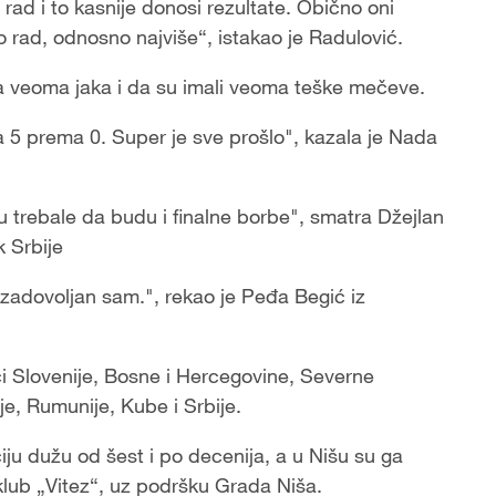
 rad i to kasnije donosi rezultate. Obično oni
o rad, odnosno najviše“, istakao je Radulović.
ila veoma jaka i da su imali veoma teške mečeve.
 5 prema 0. Super je sve prošlo", kazala je Nada
 su trebale da budu i finalne borbe", smatra Džejlan
k Srbije
rezadovoljan sam.", rekao je Peđa Begić iz
ci Slovenije, Bosne i Hercegovine, Severne
je, Rumunije, Kube i Srbije.
iju dužu od šest i po decenija, a u Nišu su ga
 klub „Vitez“, uz podršku Grada Niša.