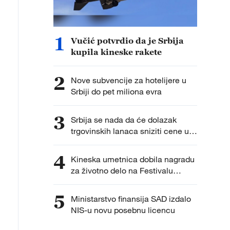
1
Vučić potvrdio da je Srbija
kupila kineske rakete
2
Nove subvencije za hotelijere u
Srbiji do pet miliona evra
3
Srbija se nada da će dolazak
trgovinskih lanaca sniziti cene u
radnjama
4
Kineska umetnica dobila nagradu
za životno delo na Festivalu
dečjeg pozorišta u Subotici
5
Ministarstvo finansija SAD izdalo
NIS-u novu posebnu licencu