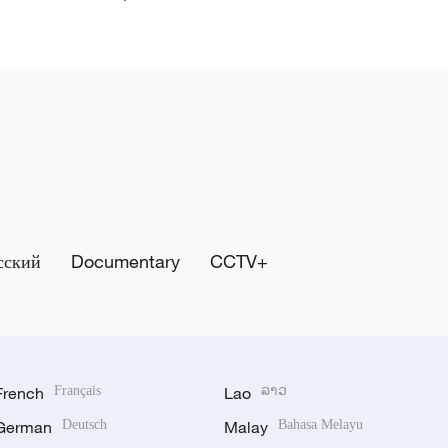
сский
Documentary
CCTV+
French
Français
Lao
ລາວ
German
Deutsch
Malay
Bahasa Melayu