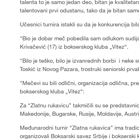
talenta to je samo jedan deo, bitan je kvalitetan
talentovani prvi odustanu, tako da je bitan sam
Učesnici turnira istakli su da je konkurencija b
"Bio je dobar meč pobedila sam odlukom sudija
Krivačević (17) iz bokserskog kluba „Vitez“.
"Bilo je teško, bilo je izvanrednih borbi i neke
Toskić iz Novog Pazara, trostruki seniorski prva
"Mečevi su bili odlični, organizacija odlična, p
bokserskog kluba „Vitez“:
Za “Zlatnu rukavicu” takmičili su se predstavni
Makedonije, Bugarske, Rusije, Moldavije, Austri
Međunarodni turnir “Zlatna rukavica” ima tradic
organizovali Boksarski savez Srbije i bokserski