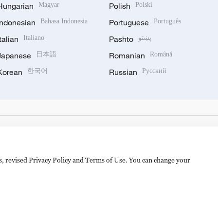
Hungarian
Magyar
Polish
Polski
Indonesian
Bahasa Indonesia
Portuguese
Português
Italian
Italiano
Pashto
پښتو
Japanese
日本語
Romanian
Română
Korean
한국어
Russian
Русский
es, revised Privacy Policy and Terms of Use. You can change your
备 11010502050052号
Disinformation report hotline: 010-8506146