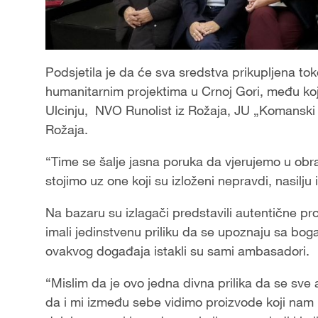
Podsjetila je da će sva sredstva prikupljena t
humanitarnim projektima u Crnoj Gori, među koj
Ulcinju, NVO Runolist iz Rožaja, JU „Komanski 
Rožaja.
“Time se šalje jasna poruka da vjerujemo u obr
stojimo uz one koji su izloženi nepravdi, nasilju i
Na bazaru su izlagači predstavili autentične pro
imali jedinstvenu priliku da se upoznaju sa bogat
ovakvog događaja istakli su sami ambasadori.
“Mislim da je ovo jedna divna prilika da se sve 
da i mi između sebe vidimo proizvode koji nam 