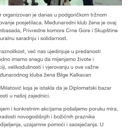
r organizovan je danas u podgoričkom tržnom
esovanje posjetilaca. Međunarodni klub žena je ovaj
ambasada, Privredne komore Crne Gore i Skupštine
ralnu saradnju i solidarnost.
aznolikost, već nas ujedinjuje u predanosti
ajedno imamo snagu da mijenjamo živote i
ji, velikodušnosti i vjerovanju u ove važne
eđunarodnog kluba žena Bilge Kalkavan
ilatović koja je istakla da je Diplomatski bazar
osti u našoj zajednici.
anjem i konkretnim akcijama pošaljemo poruku mira,
radosti novogodišnjih i božićnih praznika
 dijeljenja, uzajamne pomoći i saosjećanja. U