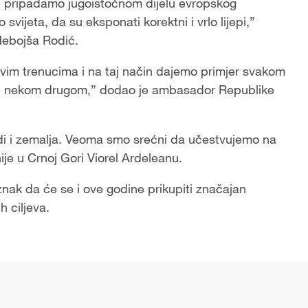
oji pripadamo jugoistočnom dijelu evropskog
svijeta, da su eksponati korektni i vrlo lijepi,”
 Nebojša Rodić.
ovim trenucima i na taj način dajemo primjer svakom
ne nekom drugom,” dodao je ambasador Republike
di i zemalja. Veoma smo srećni da učestvujemo na
e u Crnoj Gori Viorel Ardeleanu.
e znak da će se i ove godine prikupiti značajan
ih ciljeva.