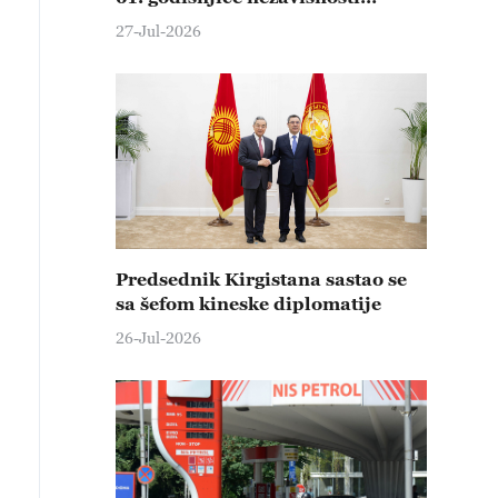
Maldiva
27-Jul-2026
Predsednik Kirgistana sastao se
sa šefom kineske diplomatije
26-Jul-2026