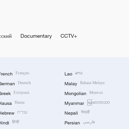
сский
Documentary
CCTV+
French
Français
Lao
ລາວ
German
Deutsch
Malay
Bahasa Melayu
Greek
Ελληνικά
Mongolian
Монгол
Hausa
Hausa
Myanmar
မြန်မာဘာသာ
Hebrew
עברית
Nepali
नेपाली
Hindi
हिन्दी
Persian
فارسی