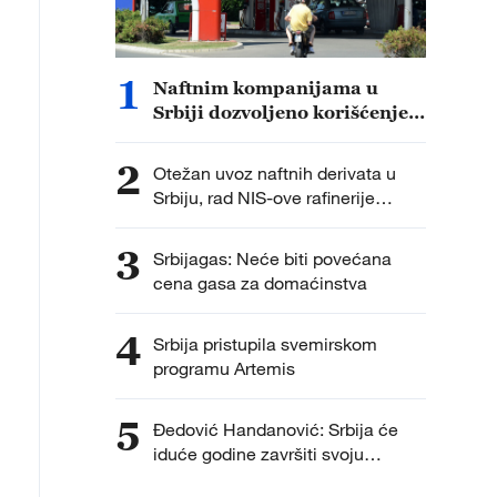
1
Naftnim kompanijama u
Srbiji dozvoljeno korišćenje
operativnih rezervi evro
dizela
2
Otežan uvoz naftnih derivata u
Srbiju, rad NIS-ove rafinerije
ključan za stabilnost tržišta
3
Srbijagas: Neće biti povećana
cena gasa za domaćinstva
4
Srbija pristupila svemirskom
programu Artemis
5
Đedović Handanović: Srbija će
iduće godine završiti svoju
deonicu gasne interkonekcije sa