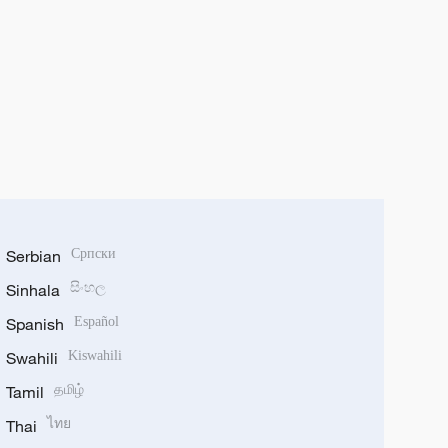
Serbian
Српски
Sinhala
සිංහල
Spanish
Español
Swahili
Kiswahili
Tamil
தமிழ்
Thai
ไทย