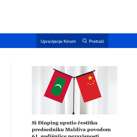
Upravljanje Kinom
Pretraži
Si Đinping uputio čestitku
predsedniku Maldiva povodom
61. godišnjice nezavisnosti