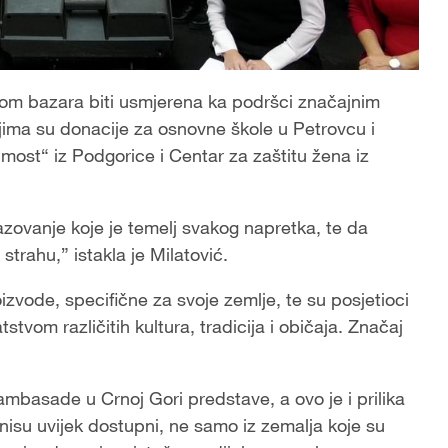
okom bazara biti usmjerena ka podršci značajnim
ima su donacije za osnovne škole u Petrovcu i
most“ iz Podgorice i Centar za zaštitu žena iz
azovanje koje je temelj svakog napretka, te da
 strahu,” istakla je Milatović.
izvode, specifične za svoje zemlje, te su posjetioci
stvom različitih kultura, tradicija i običaja. Značaj
ambasade u Crnoj Gori predstave, a ovo je i prilika
nisu uvijek dostupni, ne samo iz zemalja koje su