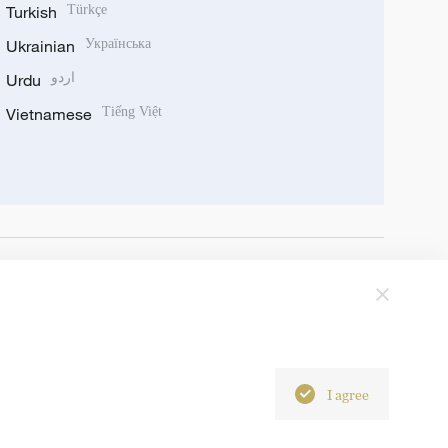
Turkish
Türkçe
Ukrainian
Українська
Urdu
اردو
Vietnamese
Tiếng Việt
I agree
6