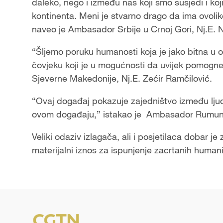
daleko, nego i između nas koji smo susjedi i k
kontinenta. Meni je stvarno drago da ima ovoliko 
naveo je Ambasador Srbije u Crnoj Gori, Nj.E.
“Šljemo poruku humanosti koja je jako bitna u 
čovjeku koji je u mogućnosti da uvijek pomog
Sjeverne Makedonije, Nj.E. Zećir Ramčilović.
“Ovaj događaj pokazuje zajedništvo između lju
ovom događaju,” istakao je Ambasador Rumunij
Veliki odaziv izlagača, ali i posjetilaca dobar j
materijalni iznos za ispunjenje zacrtanih human