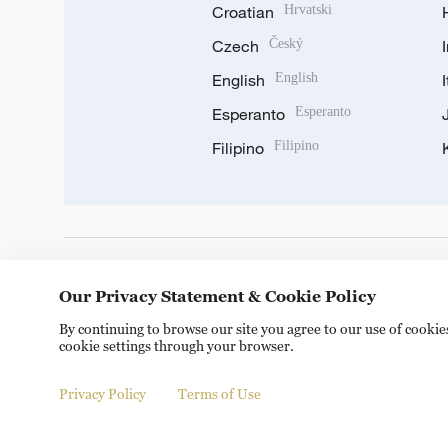
Croatian
Hrvatski
Czech
Český
English
English
Esperanto
Esperanto
Filipino
Filipino
DOWNLOAD OUR APP
Our Privacy Statement & Cookie Policy
By continuing to browse our site you agree to our use of cooki
cookie settings through your browser.
Privacy Policy
Terms of Use
Copyright © 2024 CGTN.
京ICP备20000184号
京公网安