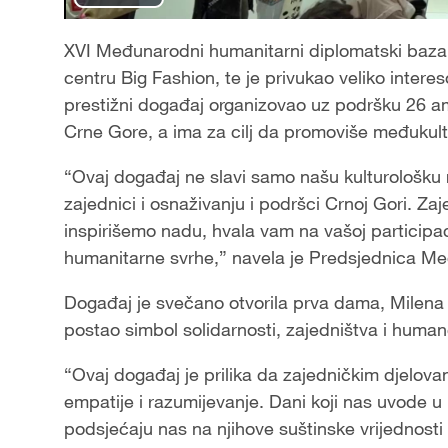
Play
Video
XVI Međunarodni humanitarni diplomatski baza
centru Big Fashion, te je privukao veliko inter
prestižni događaj organizovao uz podršku 26 
Crne Gore, a ima za cilj da promoviše međukultu
“Ovaj događaj ne slavi samo našu kulturološku r
zajednici i osnaživanju i podršci Crnoj Gori. Z
inspirišemo nadu, hvala vam na vašoj participaci
humanitarne svrhe,” navela je Predsjednica M
Događaj je svečano otvorila prva dama, Milena M
postao simbol solidarnosti, zajedništva i human
“Ovaj događaj je prilika da zajedničkim djelov
empatije i razumijevanje. Dani koji nas uvode u 
podsjećaju nas na njihove suštinske vrijednosti