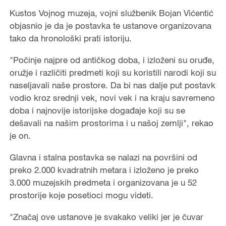
Kustos Vojnog muzeja, vojni službenik Bojan Vićentić
objasnio je da je postavka te ustanove organizovana
tako da hronološki prati istoriju.
"Počinje najpre od antičkog doba, i izloženi su oruđe,
oružje i različiti predmeti koji su koristili narodi koji su
naseljavali naše prostore. Da bi nas dalje put postavk
vodio kroz srednji vek, novi vek i na kraju savremeno
doba i najnovije istorijske događaje koji su se
dešavali na našim prostorima i u našoj zemlji", rekao
je on.
Glavna i stalna postavka se nalazi na površini od
preko 2.000 kvadratnih metara i izloženo je preko
3.000 muzejskih predmeta i organizovana je u 52
prostorije koje posetioci mogu videti.
"Značaj ove ustanove je svakako veliki jer je čuvar