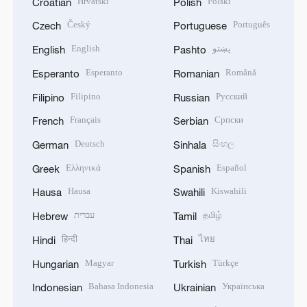
Hrvatski
Polski
Croatian
Polish
Český
Português
Czech
Portuguese
English
پښتو
English
Pashto
Esperanto
Română
Esperanto
Romanian
Filipino
Русский
Filipino
Russian
Français
Српски
French
Serbian
Deutsch
සිංහල
German
Sinhala
Ελληνικά
Español
Greek
Spanish
Hausa
Kiswahili
Hausa
Swahili
עברית
தமிழ்
Hebrew
Tamil
हिन्दी
ไทย
Hindi
Thai
Magyar
Türkçe
Hungarian
Turkish
Bahasa Indonesia
Українська
Indonesian
Ukrainian