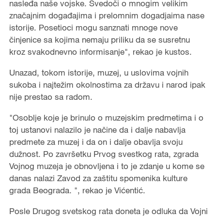
nasleđa naše vojske. Svedoči o mnogim velikim
značajnim događajima i prelomnim dogadjaima nase
istorije. Posetioci mogu sanznati mnoge nove
činjenice sa kojima nemaju priliku da se susretnu
kroz svakodnevno informisanje", rekao je kustos.
Unazad, tokom istorije, muzej, u uslovima vojnih
sukoba i najtežim okolnostima za državu i narod ipak
nije prestao sa radom.
"Osoblje koje je brinulo o muzejskim predmetima i o
toj ustanovi nalazilo je načine da i dalje nabavlja
predmete za muzej i da on i dalje obavlja svoju
dužnost. Po završetku Prvog svestkog rata, zgrada
Vojnog muzeja je obnovljena i to je zdanje u kome se
danas nalazi Zavod za zaštitu spomenika kulture
grada Beograda. ", rekao je Vićentić.
Posle Drugog svetskog rata doneta je odluka da Vojni