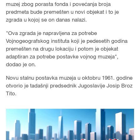
muzej zbog porasta fonda i povećanja broja
predmeta bude premešten u novi objekat i to je
zgrada u kojoj se on danas nalazi.
"Ova zgrada je napravljena za potrebe
Vojnogeografskog instituta koji je pedesetih godina
premešten na drugu lokaciju i potom je objekat
adaptiran za potrebe postavke vojnog muzeja",
dodao je on.
Novu stalnu postavka muzeja u oktobru 1961. godine
otvorio je tadašnji predsednik Jugoslavije Josip Broz
Tito.