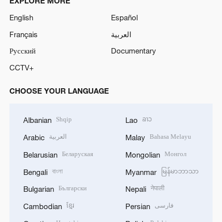
EXPLORE MORE
English
Español
Français
العربية
Русский
Documentary
CCTV+
CHOOSE YOUR LANGUAGE
Shqip
ລາວ
Albanian
Lao
العربية
Bahasa Melayu
Arabic
Malay
Беларуская
Монгол
Belarusian
Mongolian
বাংলা
မြန်မာဘာသာ
Bengali
Myanmar
Български
नेपाली
Bulgarian
Nepali
ខ្មែរ
فارسی
Cambodian
Persian