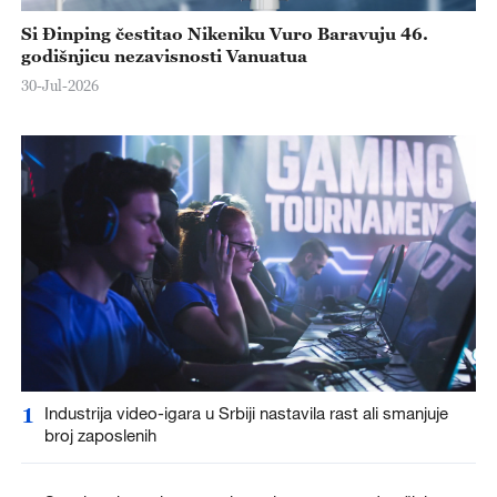
Si Đinping čestitao Nikeniku Vuro Baravuju 46.
godišnjicu nezavisnosti Vanuatua
30-Jul-2026
1
Industrija video-igara u Srbiji nastavila rast ali smanjuje
broj zaposlenih