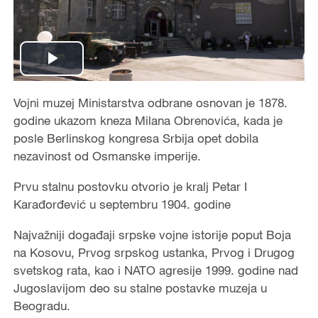
Play
Video
Vojni muzej Ministarstva odbrane osnovan je 1878.
godine ukazom kneza Milana Obrenovića, kada je
posle Berlinskog kongresa Srbija opet dobila
nezavinost od Osmanske imperije.
Prvu stalnu postovku otvorio je kralj Petar I
Karađorđević u septembru 1904. godine
Najvažniji događaji srpske vojne istorije poput Boja
na Kosovu, Prvog srpskog ustanka, Prvog i Drugog
svetskog rata, kao i NATO agresije 1999. godine nad
Jugoslavijom deo su stalne postavke muzeja u
Beogradu.