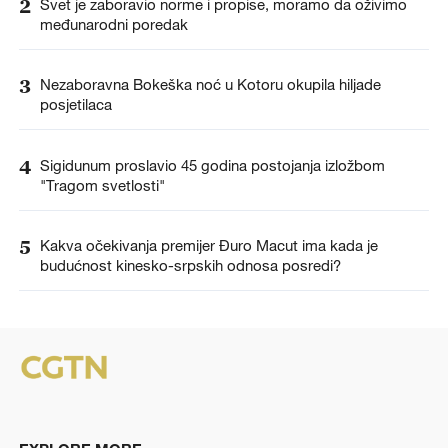
2
Svet je zaboravio norme i propise, moramo da oživimo
međunarodni poredak
3
Nezaboravna Bokeška noć u Kotoru okupila hiljade
posjetilaca
4
Sigidunum proslavio 45 godina postojanja izložbom
"Tragom svetlosti"
5
Kakva očekivanja premijer Đuro Macut ima kada je
budućnost kinesko-srpskih odnosa posredi?